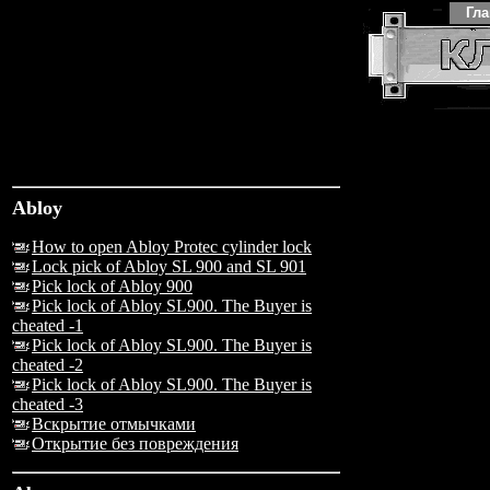
Гл
Abloy
How to open Abloy Protec cylinder lock
Lock pick of Abloy SL 900 and SL 901
Pick lock of Abloy 900
Pick lock of Abloy SL900. The Buyer is
cheated -1
Pick lock of Abloy SL900. The Buyer is
cheated -2
Pick lock of Abloy SL900. The Buyer is
cheated -3
Вскрытие отмычками
Открытие без повреждения