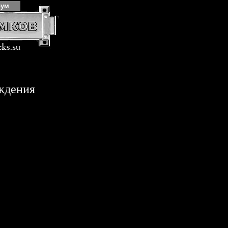
рум
ждения