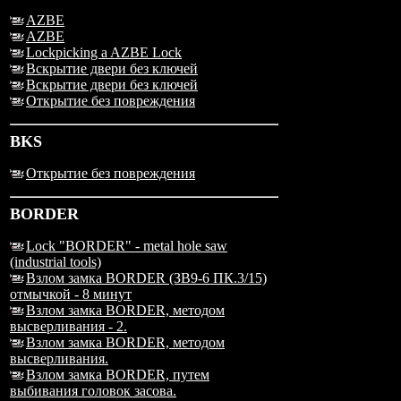
AZBE
AZBE
Lockpicking a AZBE Lock
Вскрытие двери без ключей
Вскрытие двери без ключей
Открытие без повреждения
BKS
Открытие без повреждения
BORDER
Lock "BORDER" - metal hole saw
(industrial tools)
Взлом замка BORDER (ЗВ9-6 ПК.3/15)
отмычкой - 8 минут
Взлом замка BORDER, методом
высверливания - 2.
Взлом замка BORDER, методом
высверливания.
Взлом замка BORDER, путем
выбивания головок засова.