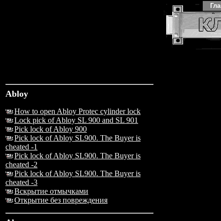
Гл
Abloy
How to open Abloy Protec cylinder lock
Lock pick of Abloy SL 900 and SL 901
Pick lock of Abloy 900
Pick lock of Abloy SL900. The Buyer is
cheated -1
Pick lock of Abloy SL900. The Buyer is
cheated -2
Pick lock of Abloy SL900. The Buyer is
cheated -3
Вскрытие отмычками
Открытие без повреждения