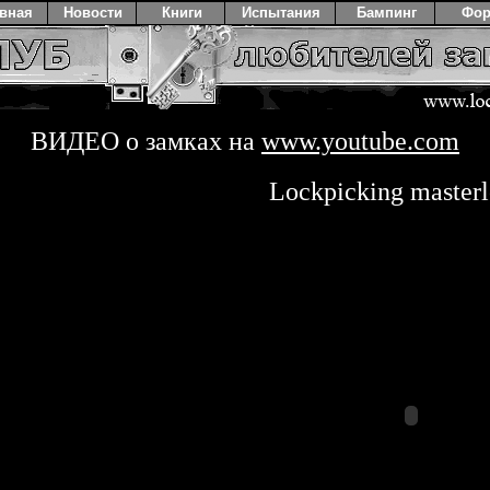
авная
Новости
Книги
Испытания
Бампинг
Фо
ВИДЕО о замках на
www.youtube.com
Lockpicking master