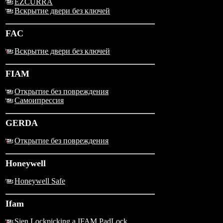
EZCURRA
Вскрытие двери без ключей
FAC
Вскрытие двери без ключей
FIAM
Открытие без повреждения
Самоипрессия
GERDA
Открытие без повреждения
Honeywell
Honeywell Safe
Ifam
Sien Lockpicking a IFAM PadLock