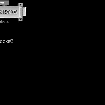
рум
lock#3