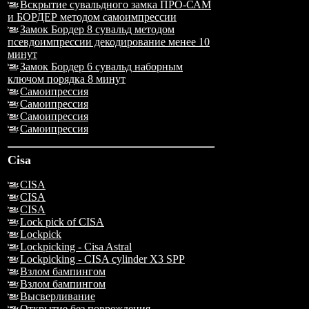
Вскрытие сувальдного замка ПРО-САМ
и БОРДЕР методом самоимпрессии
Замок Бордер 8 сувальд методом
псевдоимпрессии декодирование менее 10
минут
Замок Бордер 6 сувальд наборным
ключом порядка 8 минут
Самоипрессия
Самоипрессия
Самоипрессия
Самоипрессия
Cisa
CISA
CISA
CISA
Lock pick of CISA
Lockpick
Lockpicking - Cisa Astral
Lockpicking - CISA cylinder X3 SPP
Взлом бампингом
Взлом бампингом
Высверливание
Открытие без повреждения