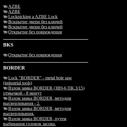
AZBE
AZBE
Lockpicking a AZBE Lock
Вскрытие двери без ключей
Вскрытие двери без ключей
Открытие без повреждения
BKS
Открытие без повреждения
BORDER
Lock "BORDER" - metal hole saw
(industrial tools)
Взлом замка BORDER (ЗВ9-6 ПК.3/15)
отмычкой - 8 минут
Взлом замка BORDER, методом
высверливания - 2.
Взлом замка BORDER, методом
высверливания.
Взлом замка BORDER, путем
выбивания головок засова.