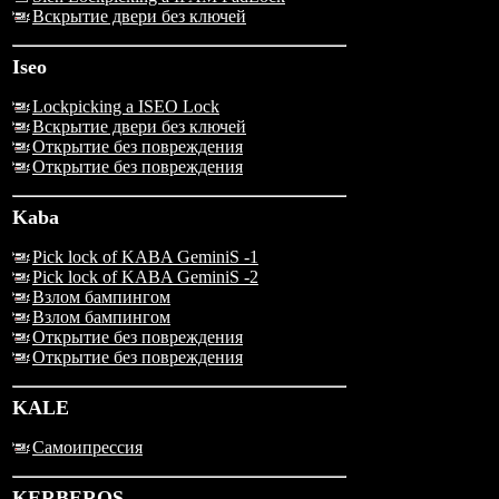
Вскрытие двери без ключей
Iseo
Lockpicking a ISEO Lock
Вскрытие двери без ключей
Открытие без повреждения
Открытие без повреждения
Kaba
Pick lock of KABA GeminiS -1
Pick lock of KABA GeminiS -2
Взлом бампингом
Взлом бампингом
Открытие без повреждения
Открытие без повреждения
KALE
Самоипрессия
KERBEROS