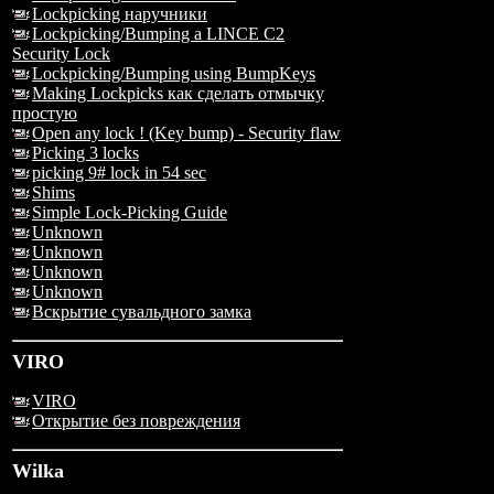
Lockpicking наручники
Lockpicking/Bumping a LINCE C2
Security Lock
Lockpicking/Bumping using BumpKeys
Making Lockpicks как сделать отмычку
простую
Open any lock ! (Key bump) - Security flaw
Picking 3 locks
picking 9# lock in 54 sec
Shims
Simple Lock-Picking Guide
Unknown
Unknown
Unknown
Unknown
Вскрытие сувальдного замка
VIRO
VIRO
Открытие без повреждения
Wilka