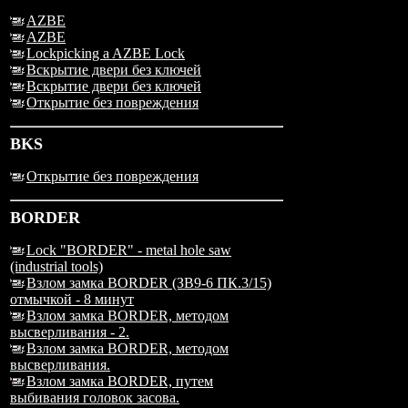
AZBE
AZBE
Lockpicking a AZBE Lock
Вскрытие двери без ключей
Вскрытие двери без ключей
Открытие без повреждения
BKS
Открытие без повреждения
BORDER
Lock "BORDER" - metal hole saw
(industrial tools)
Взлом замка BORDER (ЗВ9-6 ПК.3/15)
отмычкой - 8 минут
Взлом замка BORDER, методом
высверливания - 2.
Взлом замка BORDER, методом
высверливания.
Взлом замка BORDER, путем
выбивания головок засова.