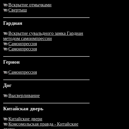
Вскрытие отмычками
Свертыш
Гардиан
Вскрытие сувальдного замка Гардиан
методом самоимпрессии
Самоипрессия
Самоипрессия
Герион
Самоипрессия
Дог
Высверливание
Китайская дверь
Китайские двери
Комсомольская правда - Китайские