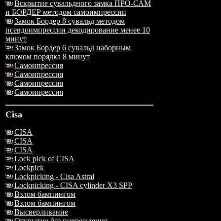
Вскрытие сувальдного замка ПРО-САМ
и БОРДЕР методом самоимпрессии
Замок Бордер 8 сувальд методом
псевдоимпрессии декодирование менее 10
минут
Замок Бордер 6 сувальд наборным
ключом порядка 8 минут
Самоипрессия
Самоипрессия
Самоипрессия
Самоипрессия
Cisa
CISA
CISA
CISA
Lock pick of CISA
Lockpick
Lockpicking - Cisa Astral
Lockpicking - CISA cylinder X3 SPP
Взлом бампингом
Взлом бампингом
Высверливание
Открытие без повреждения