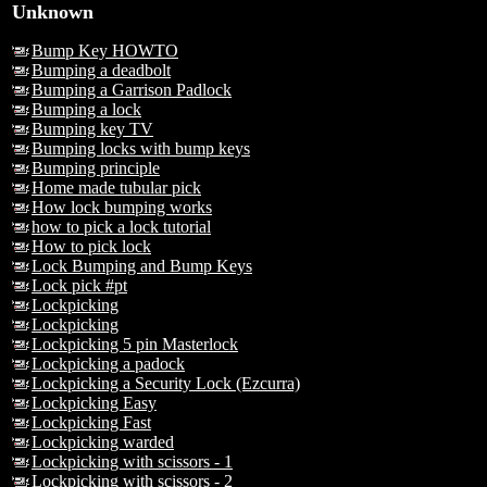
Unknown
Bump Key HOWTO
Bumping a deadbolt
Bumping a Garrison Padlock
Bumping a lock
Bumping key TV
Bumping locks with bump keys
Bumping principle
Home made tubular pick
How lock bumping works
how to pick a lock tutorial
How to pick lock
Lock Bumping and Bump Keys
Lock pick #pt
Lockpicking
Lockpicking
Lockpicking 5 pin Masterlock
Lockpicking a padock
Lockpicking a Security Lock (Ezcurra)
Lockpicking Easy
Lockpicking Fast
Lockpicking warded
Lockpicking with scissors - 1
Lockpicking with scissors - 2