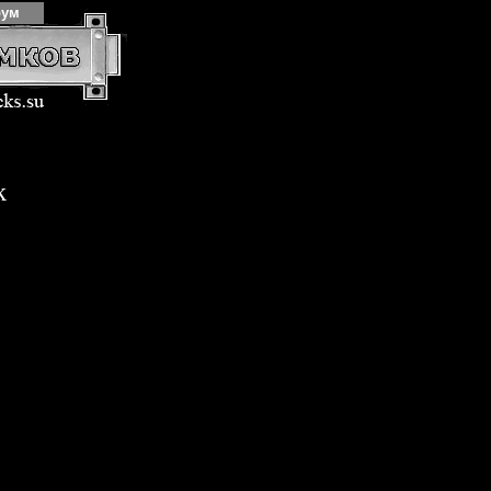
рум
k