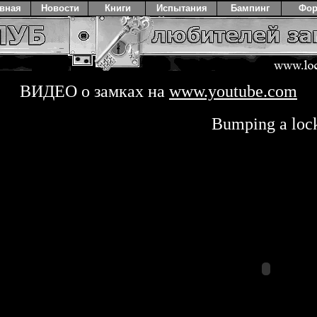
авная
Новости
Книги
Испытания
Бампинг
Фо
ВИДЕО о замках на
www.youtube.com
Bumping a loc