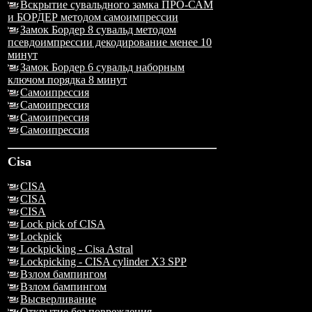
Вскрытие сувальдного замка ПРО-САМ
и БОРДЕР методом самоимпрессии
Замок Бордер 8 сувальд методом
псевдоимпрессии декодирование менее 10
минут
Замок Бордер 6 сувальд наборным
ключом порядка 8 минут
Самоипрессия
Самоипрессия
Самоипрессия
Самоипрессия
Cisa
CISA
CISA
CISA
Lock pick of CISA
Lockpick
Lockpicking - Cisa Astral
Lockpicking - CISA cylinder X3 SPP
Взлом бампингом
Взлом бампингом
Высверливание
Открытие без повреждения