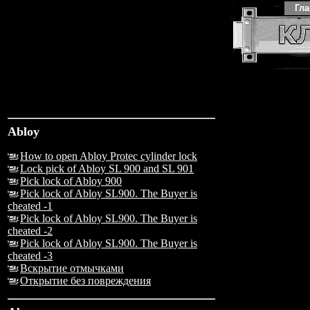
Гл
Abloy
How to open Abloy Protec cylinder lock
Lock pick of Abloy SL 900 and SL 901
Pick lock of Abloy 900
Pick lock of Abloy SL900. The Buyer is
cheated -1
Pick lock of Abloy SL900. The Buyer is
cheated -2
Pick lock of Abloy SL900. The Buyer is
cheated -3
Вскрытие отмычками
Открытие без повреждения