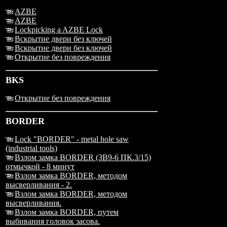
AZBE
AZBE
Lockpicking a AZBE Lock
Вскрытие двери без ключей
Вскрытие двери без ключей
Открытие без повреждения
BKS
Открытие без повреждения
BORDER
Lock "BORDER" - metal hole saw
(industrial tools)
Взлом замка BORDER (ЗВ9-6 ПК.3/15)
отмычкой - 8 минут
Взлом замка BORDER, методом
высверливания - 2.
Взлом замка BORDER, методом
высверливания.
Взлом замка BORDER, путем
выбивания головок засова.