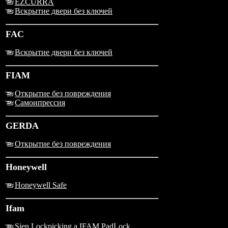
EZCURRA
Вскрытие двери без ключей
FAC
Вскрытие двери без ключей
FIAM
Открытие без повреждения
Самоипрессия
GERDA
Открытие без повреждения
Honeywell
Honeywell Safe
Ifam
Sien Lockpicking a IFAM PadLock