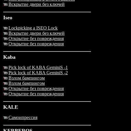
Вскрытие двери без ключей
Iseo
Lockpicking a ISEO Lock
Вскрытие двери без ключей
Открытие без повреждения
Открытие без повреждения
Kaba
Pick lock of KABA GeminiS -1
Pick lock of KABA GeminiS -2
Взлом бампингом
Взлом бампингом
Открытие без повреждения
Открытие без повреждения
KALE
Самоипрессия
KERBEROS