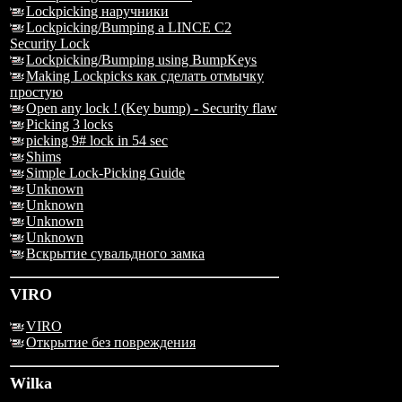
Lockpicking наручники
Lockpicking/Bumping a LINCE C2
Security Lock
Lockpicking/Bumping using BumpKeys
Making Lockpicks как сделать отмычку
простую
Open any lock ! (Key bump) - Security flaw
Picking 3 locks
picking 9# lock in 54 sec
Shims
Simple Lock-Picking Guide
Unknown
Unknown
Unknown
Unknown
Вскрытие сувальдного замка
VIRO
VIRO
Открытие без повреждения
Wilka