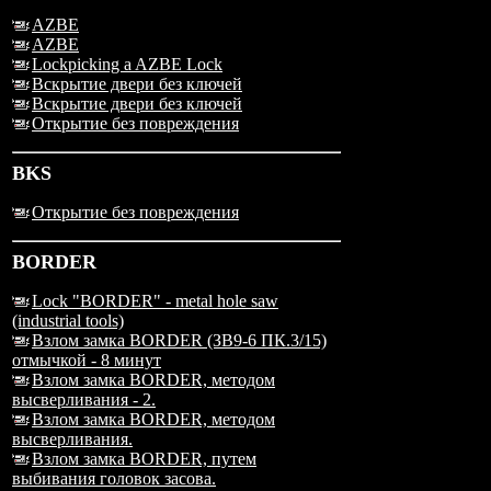
AZBE
AZBE
Lockpicking a AZBE Lock
Вскрытие двери без ключей
Вскрытие двери без ключей
Открытие без повреждения
BKS
Открытие без повреждения
BORDER
Lock "BORDER" - metal hole saw
(industrial tools)
Взлом замка BORDER (ЗВ9-6 ПК.3/15)
отмычкой - 8 минут
Взлом замка BORDER, методом
высверливания - 2.
Взлом замка BORDER, методом
высверливания.
Взлом замка BORDER, путем
выбивания головок засова.