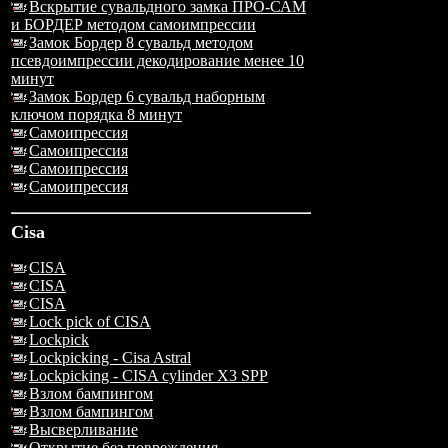
Вскрытие сувальдного замка ПРО-САМ
и БОРДЕР методом самоимпрессии
Замок Бордер 8 сувальд методом
псевдоимпрессии декодирование менее 10
минут
Замок Бордер 6 сувальд наборным
ключом порядка 8 минут
Самоипрессия
Самоипрессия
Самоипрессия
Самоипрессия
Cisa
CISA
CISA
CISA
Lock pick of CISA
Lockpick
Lockpicking - Cisa Astral
Lockpicking - CISA cylinder X3 SPP
Взлом бампингом
Взлом бампингом
Высверливание
Открытие без повреждения