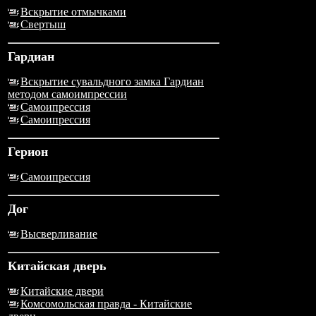
Вскрытие отмычками
Свертыш
Гардиан
Вскрытие сувальдного замка Гардиан
методом самоимпрессии
Самоипрессия
Самоипрессия
Герион
Самоипрессия
Дог
Высверливание
Китайская дверь
Китайские двери
Комсомольская правда - Китайские