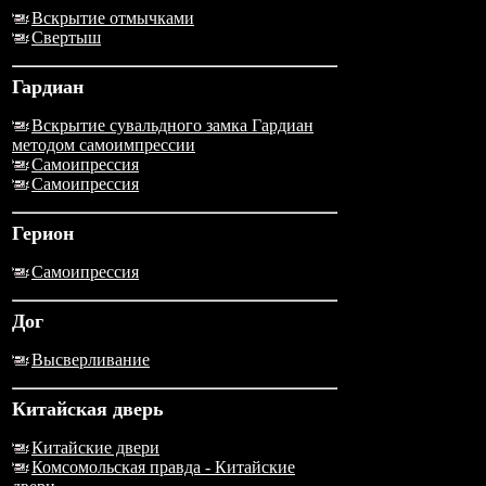
Вскрытие отмычками
Свертыш
Гардиан
Вскрытие сувальдного замка Гардиан
методом самоимпрессии
Самоипрессия
Самоипрессия
Герион
Самоипрессия
Дог
Высверливание
Китайская дверь
Китайские двери
Комсомольская правда - Китайские