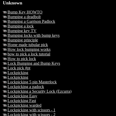
Unknown
Bump Key HOWTO
Bumping a deadbolt
Bumping a Garrison Padlock
Bumping a lock
Bumping key TV
Bumping locks with bump keys
Bumping principle
Home made tubular pick
How lock bumping works
how to pick a lock tutorial
How to pick lock
Lock Bumping and Bump Keys
Lock pick #pt
Lockpicking
Lockpicking
Lockpicking 5 pin Masterlock
Lockpicking a padock
Lockpicking a Security Lock (Ezcurra)
Lockpicking Easy
Lockpicking Fast
Lockpicking warded
Lockpicking with scissors - 1
Lockpicking with scissors - 2