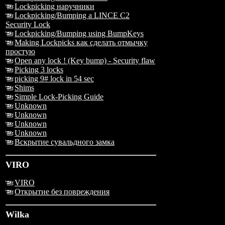
Lockpicking наручники
Lockpicking/Bumping a LINCE C2
Security Lock
Lockpicking/Bumping using BumpKeys
Making Lockpicks как сделать отмычку
простую
Open any lock ! (Key bump) - Security flaw
Picking 3 locks
picking 9# lock in 54 sec
Shims
Simple Lock-Picking Guide
Unknown
Unknown
Unknown
Unknown
Вскрытие сувальдного замка
VIRO
VIRO
Открытие без повреждения
Wilka