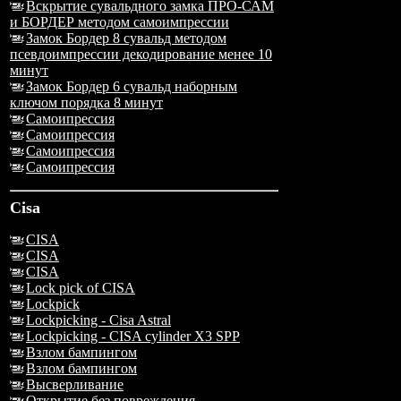
Вскрытие сувальдного замка ПРО-САМ
и БОРДЕР методом самоимпрессии
Замок Бордер 8 сувальд методом
псевдоимпрессии декодирование менее 10
минут
Замок Бордер 6 сувальд наборным
ключом порядка 8 минут
Самоипрессия
Самоипрессия
Самоипрессия
Самоипрессия
Cisa
CISA
CISA
CISA
Lock pick of CISA
Lockpick
Lockpicking - Cisa Astral
Lockpicking - CISA cylinder X3 SPP
Взлом бампингом
Взлом бампингом
Высверливание
Открытие без повреждения