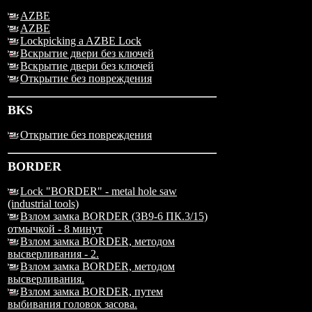
AZBE
AZBE
Lockpicking a AZBE Lock
Вскрытие двери без ключей
Вскрытие двери без ключей
Открытие без повреждения
BKS
Открытие без повреждения
BORDER
Lock "BORDER" - metal hole saw
(industrial tools)
Взлом замка BORDER (ЗВ9-6 ПК.3/15)
отмычкой - 8 минут
Взлом замка BORDER, методом
высверливания - 2.
Взлом замка BORDER, методом
высверливания.
Взлом замка BORDER, путем
выбивания головок засова.