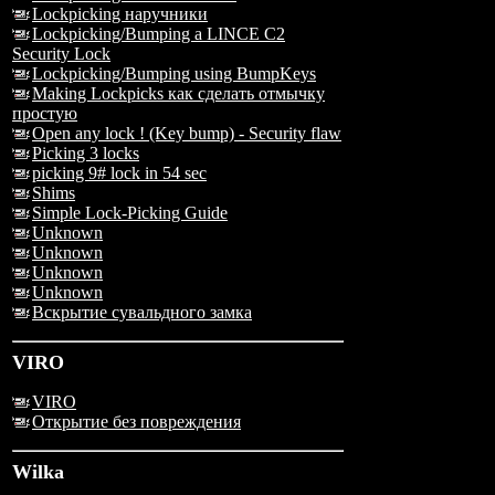
Lockpicking наручники
Lockpicking/Bumping a LINCE C2
Security Lock
Lockpicking/Bumping using BumpKeys
Making Lockpicks как сделать отмычку
простую
Open any lock ! (Key bump) - Security flaw
Picking 3 locks
picking 9# lock in 54 sec
Shims
Simple Lock-Picking Guide
Unknown
Unknown
Unknown
Unknown
Вскрытие сувальдного замка
VIRO
VIRO
Открытие без повреждения
Wilka