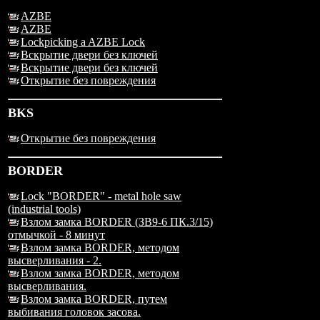
AZBE
AZBE
Lockpicking a AZBE Lock
Вскрытие двери без ключей
Вскрытие двери без ключей
Открытие без повреждения
BKS
Открытие без повреждения
BORDER
Lock "BORDER" - metal hole saw
(industrial tools)
Взлом замка BORDER (ЗВ9-6 ПК.3/15)
отмычкой - 8 минут
Взлом замка BORDER, методом
высверливания - 2.
Взлом замка BORDER, методом
высверливания.
Взлом замка BORDER, путем
выбивания головок засова.