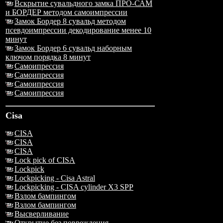
Вскрытие сувальдного замка ПРО-САМ
и БОРДЕР методом самоимпрессии
Замок Бордер 8 сувальд методом
псевдоимпрессии декодирование менее 10
минут
Замок Бордер 6 сувальд наборным
ключом порядка 8 минут
Самоипрессия
Самоипрессия
Самоипрессия
Самоипрессия
Cisa
CISA
CISA
CISA
Lock pick of CISA
Lockpick
Lockpicking - Cisa Astral
Lockpicking - CISA cylinder X3 SPP
Взлом бампингом
Взлом бампингом
Высверливание
Открытие без повреждения