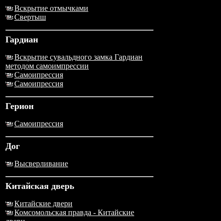
Вскрытие отмычками
Свертыш
Гардиан
Вскрытие сувальдного замка Гардиан
методом самоимпрессии
Самоипрессия
Самоипрессия
Герион
Самоипрессия
Дог
Высверливание
Китайская дверь
Китайские двери
Комсомольская правда - Китайские