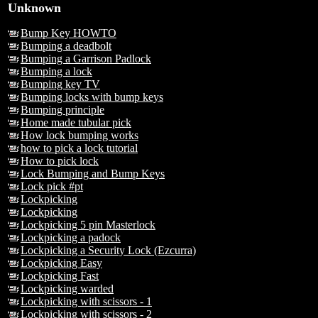
Unknown
Bump Key HOWTO
Bumping a deadbolt
Bumping a Garrison Padlock
Bumping a lock
Bumping key TV
Bumping locks with bump keys
Bumping principle
Home made tubular pick
How lock bumping works
how to pick a lock tutorial
How to pick lock
Lock Bumping and Bump Keys
Lock pick #pt
Lockpicking
Lockpicking
Lockpicking 5 pin Masterlock
Lockpicking a padock
Lockpicking a Security Lock (Ezcurra)
Lockpicking Easy
Lockpicking Fast
Lockpicking warded
Lockpicking with scissors - 1
Lockpicking with scissors - 2