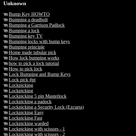
Unknown
Bump Key HOWTO
Bumping a deadbolt
Bumping a Garrison Padlock
Bumping a lock
Bumping key TV
Bumping locks with bump keys
Bumping principle
Home made tubular pick
How lock bumping works
how to pick a lock tutorial
How to pick lock
Lock Bumping and Bump Keys
Lock pick #pt
Lockpicking
Lockpicking
Lockpicking 5 pin Masterlock
Lockpicking a padock
Lockpicking a Security Lock (Ezcurra)
Lockpicking Easy
Lockpicking Fast
Lockpicking warded
Lockpicking with scissors - 1
Lockpicking with scissors - 2