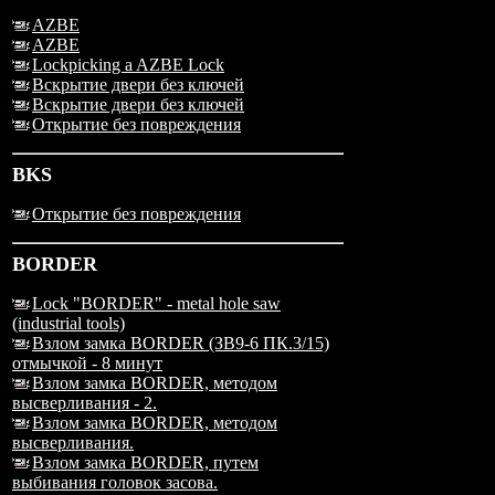
AZBE
AZBE
Lockpicking a AZBE Lock
Вскрытие двери без ключей
Вскрытие двери без ключей
Открытие без повреждения
BKS
Открытие без повреждения
BORDER
Lock "BORDER" - metal hole saw
(industrial tools)
Взлом замка BORDER (ЗВ9-6 ПК.3/15)
отмычкой - 8 минут
Взлом замка BORDER, методом
высверливания - 2.
Взлом замка BORDER, методом
высверливания.
Взлом замка BORDER, путем
выбивания головок засова.