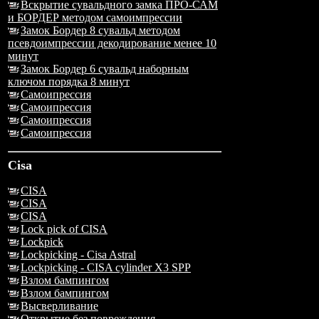
Вскрытие сувальдного замка ПРО-САМ
и БОРДЕР методом самоимпрессии
Замок Бордер 8 сувальд методом
псевдоимпрессии декодирование менее 10
минут
Замок Бордер 6 сувальд наборным
ключом порядка 8 минут
Самоипрессия
Самоипрессия
Самоипрессия
Самоипрессия
Cisa
CISA
CISA
CISA
Lock pick of CISA
Lockpick
Lockpicking - Cisa Astral
Lockpicking - CISA cylinder X3 SPP
Взлом бампингом
Взлом бампингом
Высверливание
Открытие без повреждения