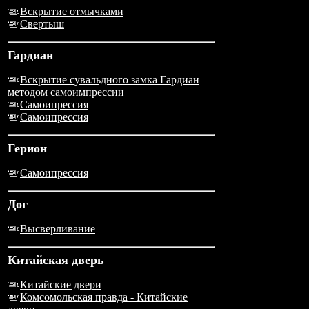
Вскрытие отмычками
Свертыш
Гардиан
Вскрытие сувальдного замка Гардиан
методом самоимпрессии
Самоипрессия
Самоипрессия
Герион
Самоипрессия
Дог
Высверливание
Китайская дверь
Китайские двери
Комсомольская правда - Китайские