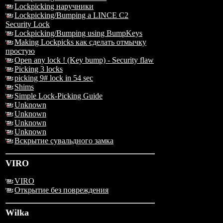
Lockpicking наручники
Lockpicking/Bumping a LINCE C2
Security Lock
Lockpicking/Bumping using BumpKeys
Making Lockpicks как сделать отмычку
простую
Open any lock ! (Key bump) - Security flaw
Picking 3 locks
picking 9# lock in 54 sec
Shims
Simple Lock-Picking Guide
Unknown
Unknown
Unknown
Unknown
Вскрытие сувальдного замка
VIRO
VIRO
Открытие без повреждения
Wilka