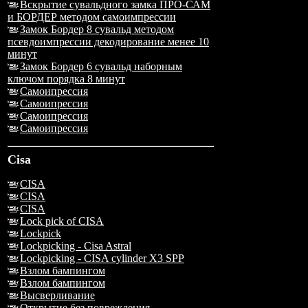
Вскрытие сувальдного замка ПРО-САМ
и БОРДЕР методом самоимпрессии
Замок Бордер 8 сувальд методом
псевдоимпрессии декодирование менее 10
минут
Замок Бордер 6 сувальд наборным
ключом порядка 8 минут
Самоипрессия
Самоипрессия
Самоипрессия
Самоипрессия
Cisa
CISA
CISA
CISA
Lock pick of CISA
Lockpick
Lockpicking - Cisa Astral
Lockpicking - CISA cylinder X3 SPP
Взлом бампингом
Взлом бампингом
Высверливание
Открытие без повреждения