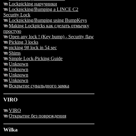
Lockpicking наручники
Lockpicking/Bumping a LINCE C2
Security Lock
Lockpicking/Bumping using BumpKeys
Making Lockpicks как сделать отмычку
простую
Open any lock ! (Key bump) - Security flaw
Picking 3 locks
picking 9# lock in 54 sec
Shims
Simple Lock-Picking Guide
Unknown
Unknown
Unknown
Unknown
Вскрытие сувальдного замка
VIRO
VIRO
Открытие без повреждения
Wilka