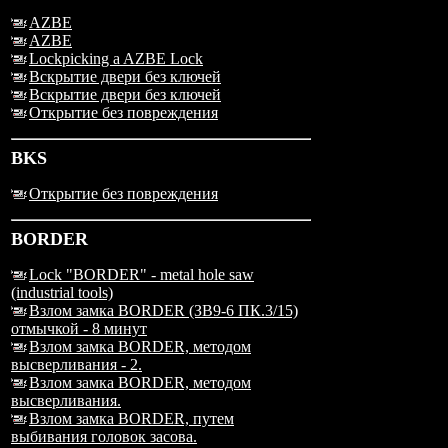
AZBE
AZBE
Lockpicking a AZBE Lock
Вскрытие двери без ключей
Вскрытие двери без ключей
Открытие без повреждения
BKS
Открытие без повреждения
BORDER
Lock "BORDER" - metal hole saw
(industrial tools)
Взлом замка BORDER (ЗВ9-6 ПК.3/15)
отмычкой - 8 минут
Взлом замка BORDER, методом
высверливания - 2.
Взлом замка BORDER, методом
высверливания.
Взлом замка BORDER, путем
выбивания головок засова.