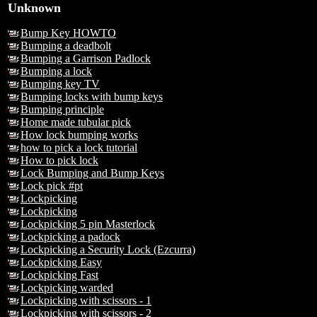
Unknown
Bump Key HOWTO
Bumping a deadbolt
Bumping a Garrison Padlock
Bumping a lock
Bumping key TV
Bumping locks with bump keys
Bumping principle
Home made tubular pick
How lock bumping works
how to pick a lock tutorial
How to pick lock
Lock Bumping and Bump Keys
Lock pick #pt
Lockpicking
Lockpicking
Lockpicking 5 pin Masterlock
Lockpicking a padock
Lockpicking a Security Lock (Ezcurra)
Lockpicking Easy
Lockpicking Fast
Lockpicking warded
Lockpicking with scissors - 1
Lockpicking with scissors - 2