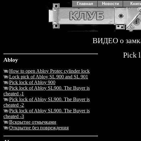
Главная
Новости
Книг
ВИДЕО о замк
Pick 
Abloy
How to open Abloy Protec cylinder lock
Lock pick of Abloy SL 900 and SL 901
Pick lock of Abloy 900
Pick lock of Abloy SL900. The Buyer is
cheated -1
Pick lock of Abloy SL900. The Buyer is
cheated -2
Pick lock of Abloy SL900. The Buyer is
cheated -3
Вскрытие отмычками
Открытие без повреждения