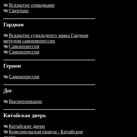
Вскрытие отмычками
Свертыш
Гардиан
Вскрытие сувальдного замка Гардиан
методом самоимпрессии
Самоипрессия
Самоипрессия
Герион
Самоипрессия
Дог
Высверливание
Китайская дверь
Китайские двери
Комсомольская правда - Китайские