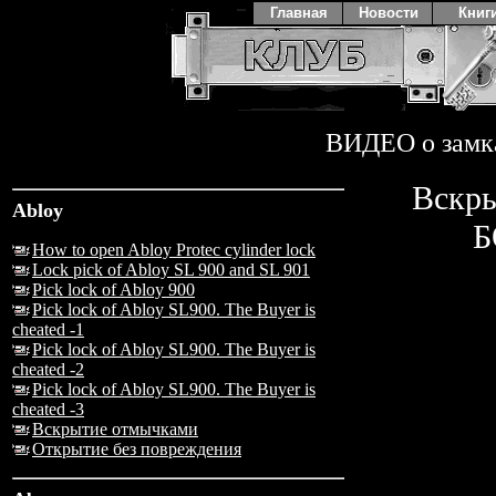
Главная
Новости
Книг
ВИДЕО о замк
Вскры
Abloy
Б
How to open Abloy Protec cylinder lock
Lock pick of Abloy SL 900 and SL 901
Pick lock of Abloy 900
Pick lock of Abloy SL900. The Buyer is
cheated -1
Pick lock of Abloy SL900. The Buyer is
cheated -2
Pick lock of Abloy SL900. The Buyer is
cheated -3
Вскрытие отмычками
Открытие без повреждения