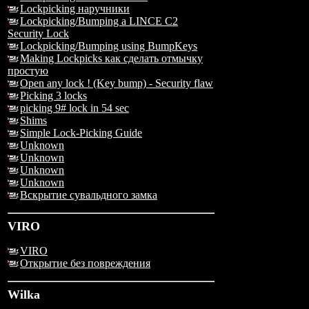
Lockpicking наручники
Lockpicking/Bumping a LINCE C2
Security Lock
Lockpicking/Bumping using BumpKeys
Making Lockpicks как сделать отмычку
простую
Open any lock ! (Key bump) - Security flaw
Picking 3 locks
picking 9# lock in 54 sec
Shims
Simple Lock-Picking Guide
Unknown
Unknown
Unknown
Unknown
Вскрытие сувальдного замка
VIRO
VIRO
Открытие без повреждения
Wilka