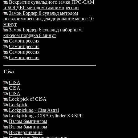
Вскрытие сувальдного замка ПРО-САМ
и БОРДЕР методом самоимпрессии
Замок Бордер 8 сувальд методом
псевдоимпрессии декодирование менее 10
минут
Замок Бордер 6 сувальд наборным
ключом порядка 8 минут
Самоипрессия
Самоипрессия
Самоипрессия
Самоипрессия
Cisa
CISA
CISA
CISA
Lock pick of CISA
Lockpick
Lockpicking - Cisa Astral
Lockpicking - CISA cylinder X3 SPP
Взлом бампингом
Взлом бампингом
Высверливание
Открытие без повреждения