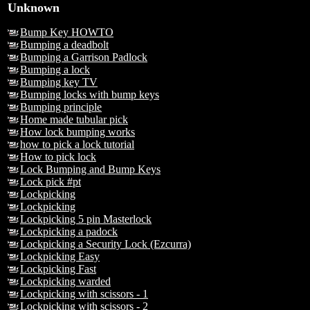
Unknown
Bump Key HOWTO
Bumping a deadbolt
Bumping a Garrison Padlock
Bumping a lock
Bumping key TV
Bumping locks with bump keys
Bumping principle
Home made tubular pick
How lock bumping works
how to pick a lock tutorial
How to pick lock
Lock Bumping and Bump Keys
Lock pick #pt
Lockpicking
Lockpicking
Lockpicking 5 pin Masterlock
Lockpicking a padock
Lockpicking a Security Lock (Ezcurra)
Lockpicking Easy
Lockpicking Fast
Lockpicking warded
Lockpicking with scissors - 1
Lockpicking with scissors - 2