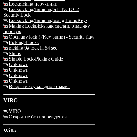
Lockpicking наручники
Lockpicking/Bumping a LINCE C2
Security Lock
Lockpicking/Bumping using BumpKeys
Making Lockpicks как сделать отмычку
простую
Open any lock ! (Key bump) - Security flaw
Picking 3 locks
picking 9# lock in 54 sec
Shims
Simple Lock-Picking Guide
Unknown
Unknown
Unknown
Unknown
Вскрытие сувальдного замка
VIRO
VIRO
Открытие без повреждения
Wilka