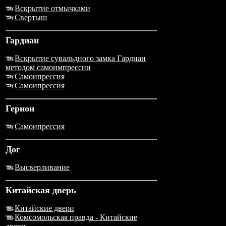
Вскрытие отмычками
Свертыш
Гардиан
Вскрытие сувальдного замка Гардиан
методом самоимпрессии
Самоипрессия
Самоипрессия
Герион
Самоипрессия
Дог
Высверливание
Китайская дверь
Китайские двери
Комсомольская правда - Китайские