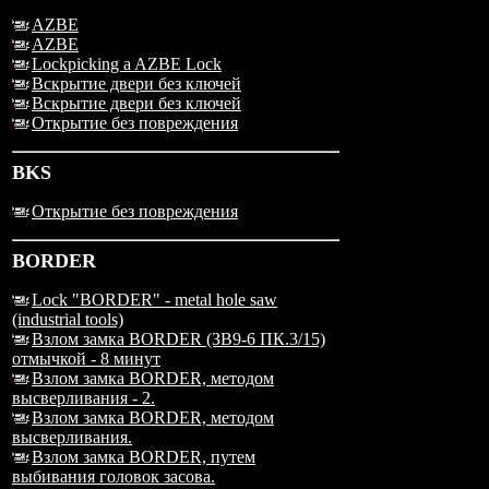
AZBE
AZBE
Lockpicking a AZBE Lock
Вскрытие двери без ключей
Вскрытие двери без ключей
Открытие без повреждения
BKS
Открытие без повреждения
BORDER
Lock "BORDER" - metal hole saw
(industrial tools)
Взлом замка BORDER (ЗВ9-6 ПК.3/15)
отмычкой - 8 минут
Взлом замка BORDER, методом
высверливания - 2.
Взлом замка BORDER, методом
высверливания.
Взлом замка BORDER, путем
выбивания головок засова.