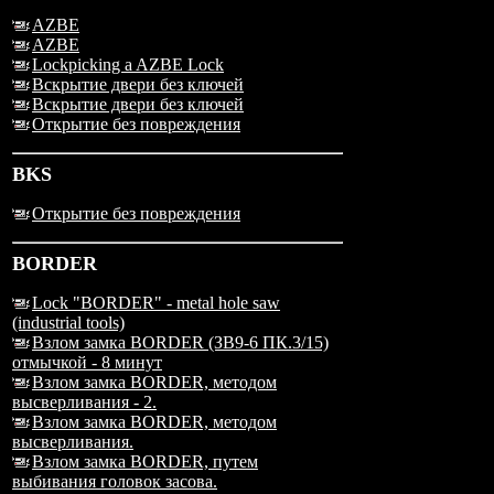
AZBE
AZBE
Lockpicking a AZBE Lock
Вскрытие двери без ключей
Вскрытие двери без ключей
Открытие без повреждения
BKS
Открытие без повреждения
BORDER
Lock "BORDER" - metal hole saw
(industrial tools)
Взлом замка BORDER (ЗВ9-6 ПК.3/15)
отмычкой - 8 минут
Взлом замка BORDER, методом
высверливания - 2.
Взлом замка BORDER, методом
высверливания.
Взлом замка BORDER, путем
выбивания головок засова.