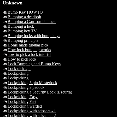
Unknown
Bump Key HOWTO
Bumping a deadbolt
Bumping a Garrison Padlock
Bumping a lock
Bumping key TV
Bumping locks with bump keys
Bumping principle
Home made tubular pick
How lock bumping works
how to pick a lock tutorial
How to pick lock
Lock Bumping and Bump Keys
Lock pick #pt
Lockpicking
Lockpicking
Lockpicking 5 pin Masterlock
Lockpicking a padock
Lockpicking a Security Lock (Ezcurra)
Lockpicking Easy
Lockpicking Fast
Lockpicking warded
Lockpicking with scissors - 1
Lockpicking with scissors - 2