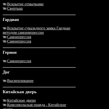
Вскрытие отмычками
Свертыш
Гардиан
Вскрытие сувальдного замка Гардиан
методом самоимпрессии
Самоипрессия
Самоипрессия
Герион
Самоипрессия
Дог
Высверливание
Китайская дверь
Китайские двери
Комсомольская правда - Китайские