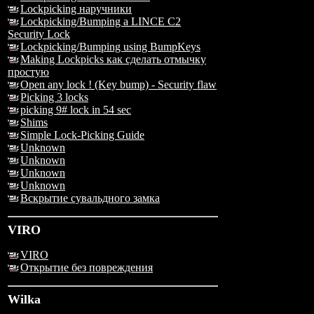
Lockpicking наручники
Lockpicking/Bumping a LINCE C2
Security Lock
Lockpicking/Bumping using BumpKeys
Making Lockpicks как сделать отмычку
простую
Open any lock ! (Key bump) - Security flaw
Picking 3 locks
picking 9# lock in 54 sec
Shims
Simple Lock-Picking Guide
Unknown
Unknown
Unknown
Unknown
Вскрытие сувальдного замка
VIRO
VIRO
Открытие без повреждения
Wilka