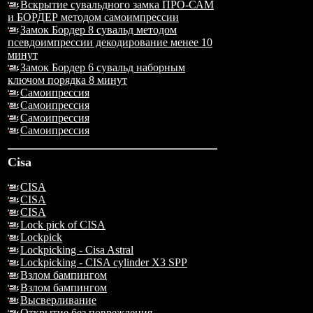
Вскрытие сувальдного замка ПРО-САМ
и БОРДЕР методом самоимпрессии
Замок Бордер 8 сувальд методом
псевдоимпрессии декодирование менее 10
минут
Замок Бордер 6 сувальд наборным
ключом порядка 8 минут
Самоипрессия
Самоипрессия
Самоипрессия
Самоипрессия
Cisa
CISA
CISA
CISA
Lock pick of CISA
Lockpick
Lockpicking - Cisa Astral
Lockpicking - CISA cylinder X3 SPP
Взлом бампингом
Взлом бампингом
Высверливание
Открытие без повреждения