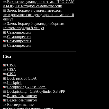
Вскрытие сувальдного замка ПРО-САМ
и БОРДЕР методом самоимпрессии
Замок Бордер 8 сувальд методом
псевдоимпрессии декодирование менее 10
минут
Замок Бордер 6 сувальд наборным
ключом порядка 8 минут
Самоипрессия
Самоипрессия
Самоипрессия
Самоипрессия
Cisa
CISA
CISA
CISA
Lock pick of CISA
Lockpick
Lockpicking - Cisa Astral
Lockpicking - CISA cylinder X3 SPP
Взлом бампингом
Взлом бампингом
Высверливание
Открытие без повреждения