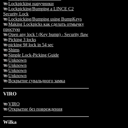
Lockpicking наручники
Lockpicking/Bumping a LINCE C2
Security Lock
Lockpicking/Bumping using BumpKeys
Making Lockpicks как сделать отмычку
простую
Open any lock ! (Key bump) - Security flaw
Picking 3 locks
picking 9# lock in 54 sec
Shims
Simple Lock-Picking Guide
Unknown
Unknown
Unknown
Unknown
Вскрытие сувальдного замка
VIRO
VIRO
Открытие без повреждения
Wilka