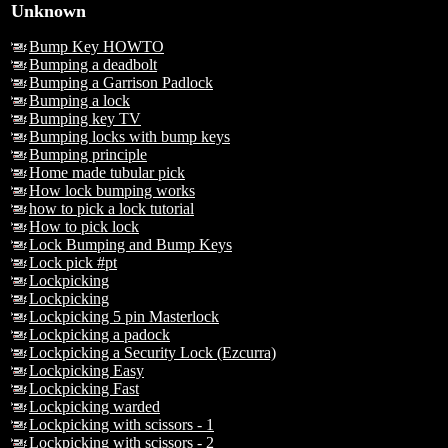
Unknown
Bump Key HOWTO
Bumping a deadbolt
Bumping a Garrison Padlock
Bumping a lock
Bumping key TV
Bumping locks with bump keys
Bumping principle
Home made tubular pick
How lock bumping works
how to pick a lock tutorial
How to pick lock
Lock Bumping and Bump Keys
Lock pick #pt
Lockpicking
Lockpicking
Lockpicking 5 pin Masterlock
Lockpicking a padock
Lockpicking a Security Lock (Ezcurra)
Lockpicking Easy
Lockpicking Fast
Lockpicking warded
Lockpicking with scissors - 1
Lockpicking with scissors - 2