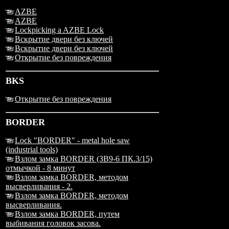
AZBE
AZBE
Lockpicking a AZBE Lock
Вскрытие двери без ключей
Вскрытие двери без ключей
Открытие без повреждения
BKS
Открытие без повреждения
BORDER
Lock "BORDER" - metal hole saw
(industrial tools)
Взлом замка BORDER (ЗВ9-6 ПК.3/15)
отмычкой - 8 минут
Взлом замка BORDER, методом
высверливания - 2.
Взлом замка BORDER, методом
высверливания.
Взлом замка BORDER, путем
выбивания головок засова.