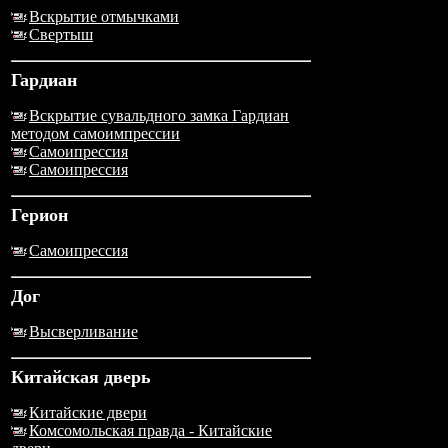
Вскрытие отмычками
Свертыш
Гардиан
Вскрытие сувальдного замка Гардиан
методом самоимпрессии
Самоипрессия
Самоипрессия
Герион
Самоипрессия
Дог
Высверливание
Китайская дверь
Китайские двери
Комсомольская правда - Китайские