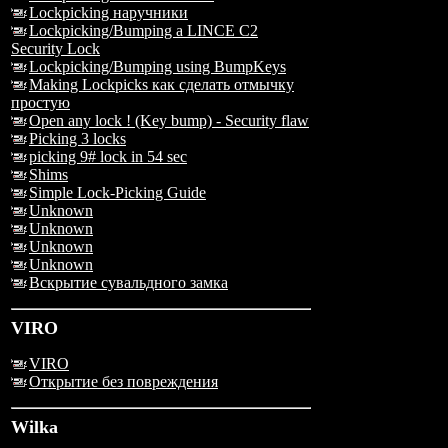
Lockpicking наручники
Lockpicking/Bumping a LINCE C2
Security Lock
Lockpicking/Bumping using BumpKeys
Making Lockpicks как сделать отмычку
простую
Open any lock ! (Key bump) - Security flaw
Picking 3 locks
picking 9# lock in 54 sec
Shims
Simple Lock-Picking Guide
Unknown
Unknown
Unknown
Unknown
Вскрытие сувальдного замка
VIRO
VIRO
Открытие без повреждения
Wilka