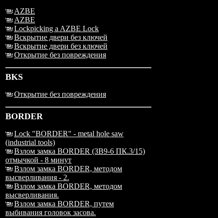
AZBE
AZBE
Lockpicking a AZBE Lock
Вскрытие двери без ключей
Вскрытие двери без ключей
Открытие без повреждения
BKS
Открытие без повреждения
BORDER
Lock "BORDER" - metal hole saw
(industrial tools)
Взлом замка BORDER (ЗВ9-6 ПК.3/15)
отмычкой - 8 минут
Взлом замка BORDER, методом
высверливания - 2.
Взлом замка BORDER, методом
высверливания.
Взлом замка BORDER, путем
выбивания головок засова.