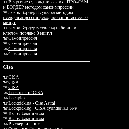
Вскрытие сувальдного замка ПРО-САМ
и БОРДЕР методом самоимпрессии
Замок Бордер 8 сувальд методом
псевдоимпрессии декодирование менее 10
минут
Замок Бордер 6 сувальд наборным
ключом порядка 8 минут
Самоипрессия
Самоипрессия
Самоипрессия
Самоипрессия
Cisa
CISA
CISA
CISA
Lock pick of CISA
Lockpick
Lockpicking - Cisa Astral
Lockpicking - CISA cylinder X3 SPP
Взлом бампингом
Взлом бампингом
Высверливание
Открытие без повреждения