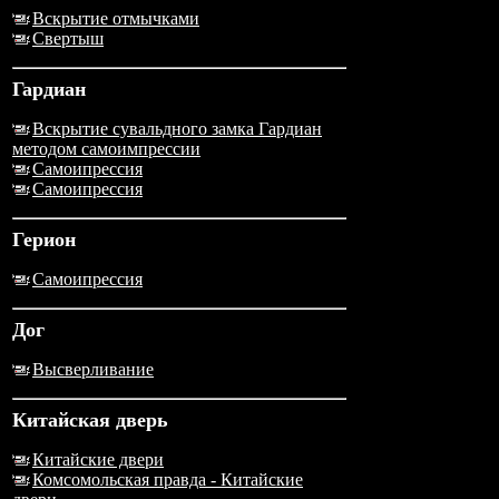
Вскрытие отмычками
Свертыш
Гардиан
Вскрытие сувальдного замка Гардиан
методом самоимпрессии
Самоипрессия
Самоипрессия
Герион
Самоипрессия
Дог
Высверливание
Китайская дверь
Китайские двери
Комсомольская правда - Китайские