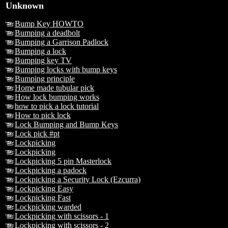
Unknown
Bump Key HOWTO
Bumping a deadbolt
Bumping a Garrison Padlock
Bumping a lock
Bumping key TV
Bumping locks with bump keys
Bumping principle
Home made tubular pick
How lock bumping works
how to pick a lock tutorial
How to pick lock
Lock Bumping and Bump Keys
Lock pick #pt
Lockpicking
Lockpicking
Lockpicking 5 pin Masterlock
Lockpicking a padock
Lockpicking a Security Lock (Ezcurra)
Lockpicking Easy
Lockpicking Fast
Lockpicking warded
Lockpicking with scissors - 1
Lockpicking with scissors - 2