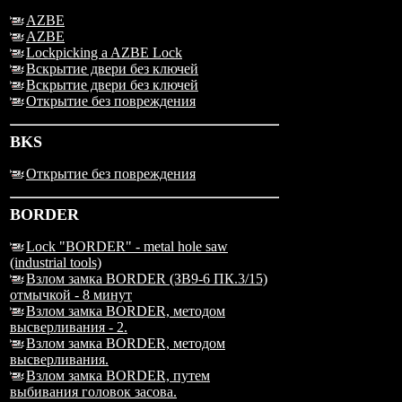
AZBE
AZBE
Lockpicking a AZBE Lock
Вскрытие двери без ключей
Вскрытие двери без ключей
Открытие без повреждения
BKS
Открытие без повреждения
BORDER
Lock "BORDER" - metal hole saw
(industrial tools)
Взлом замка BORDER (ЗВ9-6 ПК.3/15)
отмычкой - 8 минут
Взлом замка BORDER, методом
высверливания - 2.
Взлом замка BORDER, методом
высверливания.
Взлом замка BORDER, путем
выбивания головок засова.