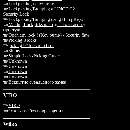
Lockpicking наручники
Lockpicking/Bumping a LINCE C2
Security Lock
Lockpicking/Bumping using BumpKeys
Making Lockpicks как сделать отмычку
простую
Open any lock ! (Key bump) - Security flaw
Picking 3 locks
picking 9# lock in 54 sec
Shims
Simple Lock-Picking Guide
Unknown
Unknown
Unknown
Unknown
Вскрытие сувальдного замка
VIRO
VIRO
Открытие без повреждения
Wilka