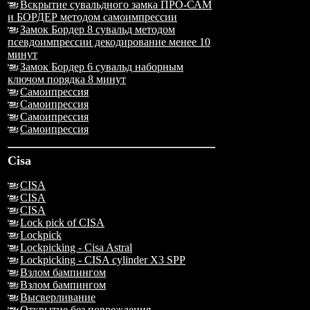
Вскрытие сувальдного замка ПРО-САМ
и БОРДЕР методом самоимпрессии
Замок Бордер 8 сувальд методом
псевдоимпрессии декодирование менее 10
минут
Замок Бордер 6 сувальд наборным
ключом порядка 8 минут
Самоипрессия
Самоипрессия
Самоипрессия
Самоипрессия
Cisa
CISA
CISA
CISA
Lock pick of CISA
Lockpick
Lockpicking - Cisa Astral
Lockpicking - CISA cylinder X3 SPP
Взлом бампингом
Взлом бампингом
Высверливание
Открытие без повреждения