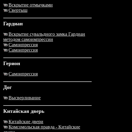
Вскрытие отмычками
Свертыш
Гардиан
Вскрытие сувальдного замка Гардиан
методом самоимпрессии
Самоипрессия
Самоипрессия
Герион
Самоипрессия
Дог
Высверливание
Китайская дверь
Китайские двери
Комсомольская правда - Китайские