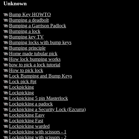
Unknown
Bump Key HOWTO
Bumping a deadbolt
Bumping a Garrison Padlock
Bumping a lock
Bumping key TV
Bumping locks with bump keys
Bumping principle
Home made tubular pick
How lock bumping works
how to pick a lock tutorial
How to pick lock
Lock Bumping and Bump Keys
Lock pick #pt
Lockpicking
Lockpicking
Lockpicking 5 pin Masterlock
Lockpicking a padock
Lockpicking a Security Lock (Ezcurra)
Lockpicking Easy
Lockpicking Fast
Lockpicking warded
Lockpicking with scissors - 1
Lockpicking with scissors - 2