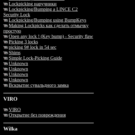
Lockpicking наручники
Lockpicking/Bumping a LINCE C2
Security Lock
Lockpicking/Bumping using BumpKeys
Making Lockpicks как сделать отмычку
простую
Open any lock ! (Key bump) - Security flaw
Picking 3 locks
picking 9# lock in 54 sec
Shims
Simple Lock-Picking Guide
Unknown
Unknown
Unknown
Unknown
Вскрытие сувальдного замка
VIRO
VIRO
Открытие без повреждения
Wilka