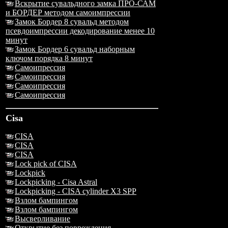
Вскрытие сувальдного замка ПРО-САМ
и БОРДЕР методом самоимпрессии
Замок Бордер 8 сувальд методом
псевдоимпрессии декодирование менее 10
минут
Замок Бордер 6 сувальд наборным
ключом порядка 8 минут
Самоипрессия
Самоипрессия
Самоипрессия
Самоипрессия
Cisa
CISA
CISA
CISA
Lock pick of CISA
Lockpick
Lockpicking - Cisa Astral
Lockpicking - CISA cylinder X3 SPP
Взлом бампингом
Взлом бампингом
Высверливание
Открытие без повреждения