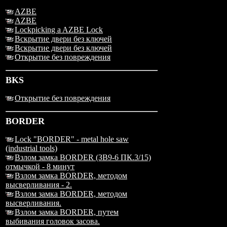
AZBE
AZBE
Lockpicking a AZBE Lock
Вскрытие двери без ключей
Вскрытие двери без ключей
Открытие без повреждения
BKS
Открытие без повреждения
BORDER
Lock "BORDER" - metal hole saw
(industrial tools)
Взлом замка BORDER (ЗВ9-6 ПК.3/15)
отмычкой - 8 минут
Взлом замка BORDER, методом
высверливания - 2.
Взлом замка BORDER, методом
высверливания.
Взлом замка BORDER, путем
выбивания головок засова.