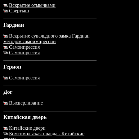
Вскрытие отмычками
Свертыш
Гардиан
Вскрытие сувальдного замка Гардиан
методом самоимпрессии
Самоипрессия
Самоипрессия
Герион
Самоипрессия
Дог
Высверливание
Китайская дверь
Китайские двери
Комсомольская правда - Китайские