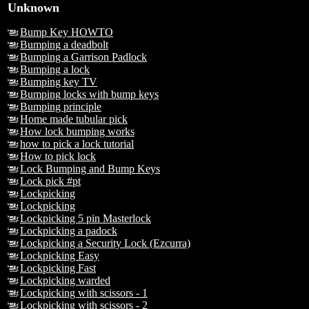
Unknown
Bump Key HOWTO
Bumping a deadbolt
Bumping a Garrison Padlock
Bumping a lock
Bumping key TV
Bumping locks with bump keys
Bumping principle
Home made tubular pick
How lock bumping works
how to pick a lock tutorial
How to pick lock
Lock Bumping and Bump Keys
Lock pick #pt
Lockpicking
Lockpicking
Lockpicking 5 pin Masterlock
Lockpicking a padock
Lockpicking a Security Lock (Ezcurra)
Lockpicking Easy
Lockpicking Fast
Lockpicking warded
Lockpicking with scissors - 1
Lockpicking with scissors - 2