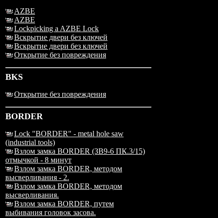
AZBE
AZBE
Lockpicking a AZBE Lock
Вскрытие двери без ключей
Вскрытие двери без ключей
Открытие без повреждения
BKS
Открытие без повреждения
BORDER
Lock "BORDER" - metal hole saw
(industrial tools)
Взлом замка BORDER (ЗВ9-6 ПК.3/15)
отмычкой - 8 минут
Взлом замка BORDER, методом
высверливания - 2.
Взлом замка BORDER, методом
высверливания.
Взлом замка BORDER, путем
выбивания головок засова.