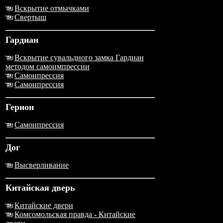
Вскрытие отмычками
Свертыш
Гардиан
Вскрытие сувальдного замка Гардиан
методом самоимпрессии
Самоипрессия
Самоипрессия
Герион
Самоипрессия
Дог
Высверливание
Китайская дверь
Китайские двери
Комсомольская правда - Китайские