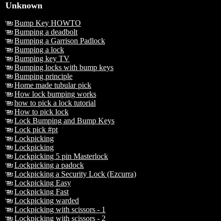
Unknown
Bump Key HOWTO
Bumping a deadbolt
Bumping a Garrison Padlock
Bumping a lock
Bumping key TV
Bumping locks with bump keys
Bumping principle
Home made tubular pick
How lock bumping works
how to pick a lock tutorial
How to pick lock
Lock Bumping and Bump Keys
Lock pick #pt
Lockpicking
Lockpicking
Lockpicking 5 pin Masterlock
Lockpicking a padock
Lockpicking a Security Lock (Ezcurra)
Lockpicking Easy
Lockpicking Fast
Lockpicking warded
Lockpicking with scissors - 1
Lockpicking with scissors - 2