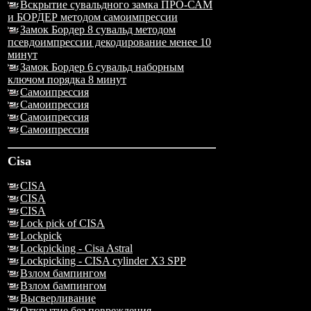
Вскрытие сувальдного замка ПРО-САМ
и БОРДЕР методом самоимпрессии
Замок Бордер 8 сувальд методом
псевдоимпрессии декодирование менее 10
минут
Замок Бордер 6 сувальд наборным
ключом порядка 8 минут
Самоипрессия
Самоипрессия
Самоипрессия
Самоипрессия
Cisa
CISA
CISA
CISA
Lock pick of CISA
Lockpick
Lockpicking - Cisa Astral
Lockpicking - CISA cylinder X3 SPP
Взлом бампингом
Взлом бампингом
Высверливание
Открытие без повреждения