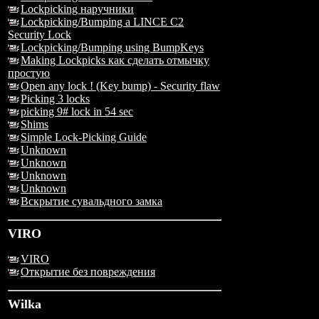
Lockpicking наручники
Lockpicking/Bumping a LINCE C2
Security Lock
Lockpicking/Bumping using BumpKeys
Making Lockpicks как сделать отмычку
простую
Open any lock ! (Key bump) - Security flaw
Picking 3 locks
picking 9# lock in 54 sec
Shims
Simple Lock-Picking Guide
Unknown
Unknown
Unknown
Unknown
Вскрытие сувальдного замка
VIRO
VIRO
Открытие без повреждения
Wilka