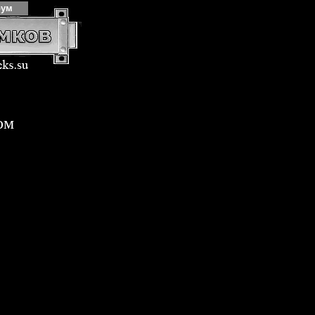
рум
ом