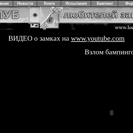
авная
Новости
Книги
Испытания
Бампинг
Фо
ВИДЕО о замках на
www.youtube.com
Взлом бампинг