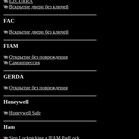
EZCURRA
Вскрытие двери без ключей
FAC
Вскрытие двери без ключей
FIAM
Открытие без повреждения
Самоипрессия
GERDA
Открытие без повреждения
Honeywell
Honeywell Safe
Ifam
Sien Lockpicking a IFAM PadLock