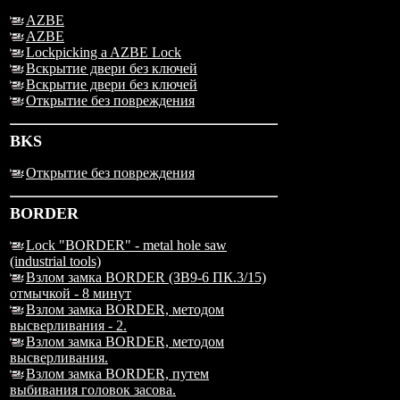
AZBE
AZBE
Lockpicking a AZBE Lock
Вскрытие двери без ключей
Вскрытие двери без ключей
Открытие без повреждения
BKS
Открытие без повреждения
BORDER
Lock "BORDER" - metal hole saw
(industrial tools)
Взлом замка BORDER (ЗВ9-6 ПК.3/15)
отмычкой - 8 минут
Взлом замка BORDER, методом
высверливания - 2.
Взлом замка BORDER, методом
высверливания.
Взлом замка BORDER, путем
выбивания головок засова.