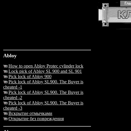
Гл
Abloy
How to open Abloy Protec cylinder lock
Lock pick of Abloy SL 900 and SL 901
Pick lock of Abloy 900
Pick lock of Abloy SL900. The Buyer is
cheated -1
Pick lock of Abloy SL900. The Buyer is
cheated -2
Pick lock of Abloy SL900. The Buyer is
cheated -3
Вскрытие отмычками
Открытие без повреждения