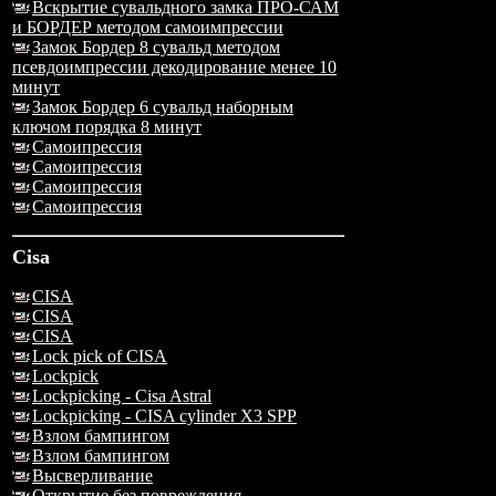
Вскрытие сувальдного замка ПРО-САМ
и БОРДЕР методом самоимпрессии
Замок Бордер 8 сувальд методом
псевдоимпрессии декодирование менее 10
минут
Замок Бордер 6 сувальд наборным
ключом порядка 8 минут
Самоипрессия
Самоипрессия
Самоипрессия
Самоипрессия
Cisa
CISA
CISA
CISA
Lock pick of CISA
Lockpick
Lockpicking - Cisa Astral
Lockpicking - CISA cylinder X3 SPP
Взлом бампингом
Взлом бампингом
Высверливание
Открытие без повреждения