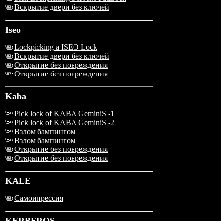
Вскрытие двери без ключей
Iseo
Lockpicking a ISEO Lock
Вскрытие двери без ключей
Открытие без повреждения
Открытие без повреждения
Kaba
Pick lock of KABA GeminiS -1
Pick lock of KABA GeminiS -2
Взлом бампингом
Взлом бампингом
Открытие без повреждения
Открытие без повреждения
KALE
Самоипрессия
KERBEROS