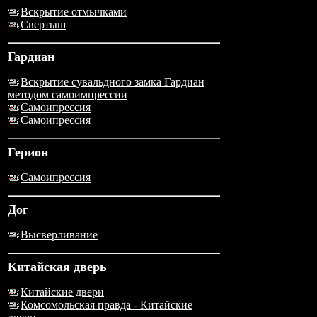
Вскрытие отмычками
Свертыш
Гардиан
Вскрытие сувальдного замка Гардиан
методом самоимпрессии
Самоипрессия
Самоипрессия
Герион
Самоипрессия
Дог
Высверливание
Китайская дверь
Китайские двери
Комсомольская правда - Китайские