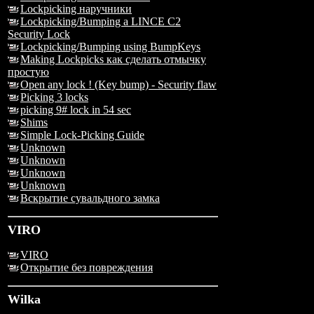
Lockpicking наручники
Lockpicking/Bumping a LINCE C2
Security Lock
Lockpicking/Bumping using BumpKeys
Making Lockpicks как сделать отмычку
простую
Open any lock ! (Key bump) - Security flaw
Picking 3 locks
picking 9# lock in 54 sec
Shims
Simple Lock-Picking Guide
Unknown
Unknown
Unknown
Unknown
Вскрытие сувальдного замка
VIRO
VIRO
Открытие без повреждения
Wilka