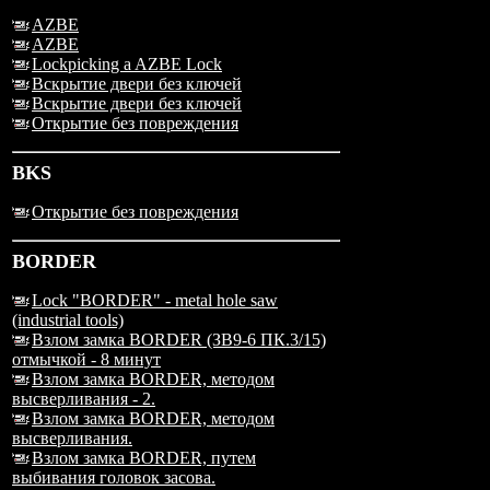
AZBE
AZBE
Lockpicking a AZBE Lock
Вскрытие двери без ключей
Вскрытие двери без ключей
Открытие без повреждения
BKS
Открытие без повреждения
BORDER
Lock "BORDER" - metal hole saw
(industrial tools)
Взлом замка BORDER (ЗВ9-6 ПК.3/15)
отмычкой - 8 минут
Взлом замка BORDER, методом
высверливания - 2.
Взлом замка BORDER, методом
высверливания.
Взлом замка BORDER, путем
выбивания головок засова.