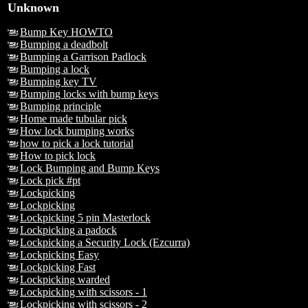
Unknown
Bump Key HOWTO
Bumping a deadbolt
Bumping a Garrison Padlock
Bumping a lock
Bumping key TV
Bumping locks with bump keys
Bumping principle
Home made tubular pick
How lock bumping works
how to pick a lock tutorial
How to pick lock
Lock Bumping and Bump Keys
Lock pick #pt
Lockpicking
Lockpicking
Lockpicking 5 pin Masterlock
Lockpicking a padock
Lockpicking a Security Lock (Ezcurra)
Lockpicking Easy
Lockpicking Fast
Lockpicking warded
Lockpicking with scissors - 1
Lockpicking with scissors - 2