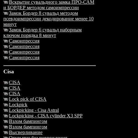
Вскрытие сувальдного замка ПРО-САМ
и БОРДЕР методом самоимпрессии
Замок Бордер 8 сувальд методом
псевдоимпрессии декодирование менее 10
минут
Замок Бордер 6 сувальд наборным
ключом порядка 8 минут
Самоипрессия
Самоипрессия
Самоипрессия
Самоипрессия
Cisa
CISA
CISA
CISA
Lock pick of CISA
Lockpick
Lockpicking - Cisa Astral
Lockpicking - CISA cylinder X3 SPP
Взлом бампингом
Взлом бампингом
Высверливание
Открытие без повреждения