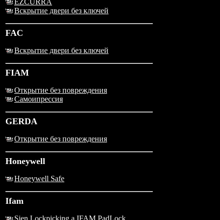
EZCURRA
Вскрытие двери без ключей
FAC
Вскрытие двери без ключей
FIAM
Открытие без повреждения
Самоипрессия
GERDA
Открытие без повреждения
Honeywell
Honeywell Safe
Ifam
Sien Lockpicking a IFAM PadLock