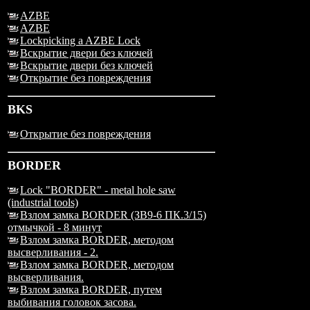
AZBE
AZBE
Lockpicking a AZBE Lock
Вскрытие двери без ключей
Вскрытие двери без ключей
Открытие без повреждения
BKS
Открытие без повреждения
BORDER
Lock "BORDER" - metal hole saw
(industrial tools)
Взлом замка BORDER (ЗВ9-6 ПК.3/15)
отмычкой - 8 минут
Взлом замка BORDER, методом
высверливания - 2.
Взлом замка BORDER, методом
высверливания.
Взлом замка BORDER, путем
выбивания головок засова.