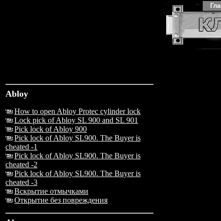
Гл
Abloy
How to open Abloy Protec cylinder lock
Lock pick of Abloy SL 900 and SL 901
Pick lock of Abloy 900
Pick lock of Abloy SL900. The Buyer is
cheated -1
Pick lock of Abloy SL900. The Buyer is
cheated -2
Pick lock of Abloy SL900. The Buyer is
cheated -3
Вскрытие отмычками
Открытие без повреждения