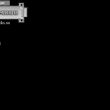
рум
я