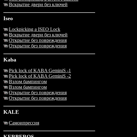
Вскрытие двери без ключей
Iseo
Lockpicking a ISEO Lock
Вскрытие двери без ключей
Открытие без повреждения
Открытие без повреждения
Kaba
Pick lock of KABA GeminiS -1
Pick lock of KABA GeminiS -2
Взлом бампингом
Взлом бампингом
Открытие без повреждения
Открытие без повреждения
KALE
Самоипрессия
KERBEROS