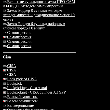
Вскрытие сувальдного замка ПРО-САМ
и БОРДЕР методом самоимпрессии
Замок Бордер 8 сувальд методом
псевдоимпрессии декодирование менее 10
минут
Замок Бордер 6 сувальд наборным
ключом порядка 8 минут
Самоипрессия
Самоипрессия
Самоипрессия
Самоипрессия
Cisa
CISA
CISA
CISA
Lock pick of CISA
Lockpick
Lockpicking - Cisa Astral
Lockpicking - CISA cylinder X3 SPP
Взлом бампингом
Взлом бампингом
Высверливание
Открытие без повреждения