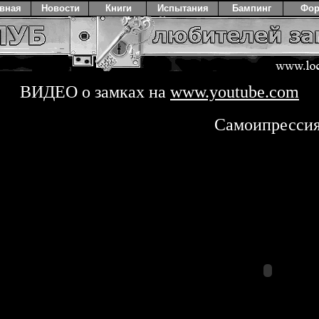
авная
Новости
Книги
Испытания
Бампинг
Фо
ВИДЕО о замках на
www.youtube.com
Самоипресси