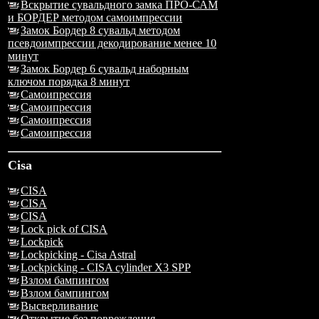
Вскрытие сувальдного замка ПРО-САМ
и БОРДЕР методом самоимпрессии
Замок Бордер 8 сувальд методом
псевдоимпрессии декодирование менее 10
минут
Замок Бордер 6 сувальд наборным
ключом порядка 8 минут
Самоипрессия
Самоипрессия
Самоипрессия
Самоипрессия
Cisa
CISA
CISA
CISA
Lock pick of CISA
Lockpick
Lockpicking - Cisa Astral
Lockpicking - CISA cylinder X3 SPP
Взлом бампингом
Взлом бампингом
Высверливание
Открытие без повреждения