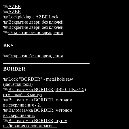
AZBE
AZBE
Lockpicking a AZBE Lock
Вскрытие двери без ключей
Вскрытие двери без ключей
Открытие без повреждения
BKS
Открытие без повреждения
BORDER
Lock "BORDER" - metal hole saw
(industrial tools)
Взлом замка BORDER (ЗВ9-6 ПК.3/15)
отмычкой - 8 минут
Взлом замка BORDER, методом
высверливания - 2.
Взлом замка BORDER, методом
высверливания.
Взлом замка BORDER, путем
выбивания головок засова.