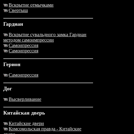
Вскрытие отмычками
Свертыш
Гардиан
Вскрытие сувальдного замка Гардиан
методом самоимпрессии
Самоипрессия
Самоипрессия
Герион
Самоипрессия
Дог
Высверливание
Китайская дверь
Китайские двери
Комсомольская правда - Китайские