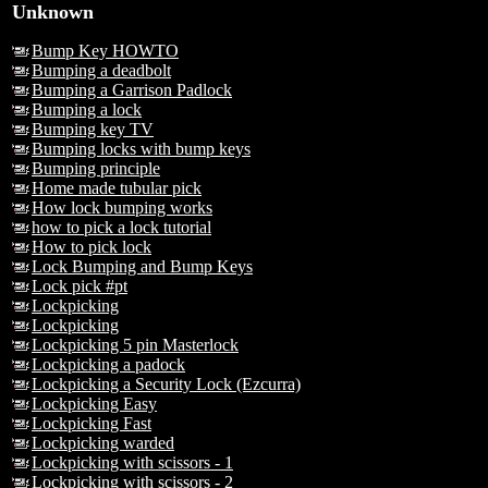
Unknown
Bump Key HOWTO
Bumping a deadbolt
Bumping a Garrison Padlock
Bumping a lock
Bumping key TV
Bumping locks with bump keys
Bumping principle
Home made tubular pick
How lock bumping works
how to pick a lock tutorial
How to pick lock
Lock Bumping and Bump Keys
Lock pick #pt
Lockpicking
Lockpicking
Lockpicking 5 pin Masterlock
Lockpicking a padock
Lockpicking a Security Lock (Ezcurra)
Lockpicking Easy
Lockpicking Fast
Lockpicking warded
Lockpicking with scissors - 1
Lockpicking with scissors - 2