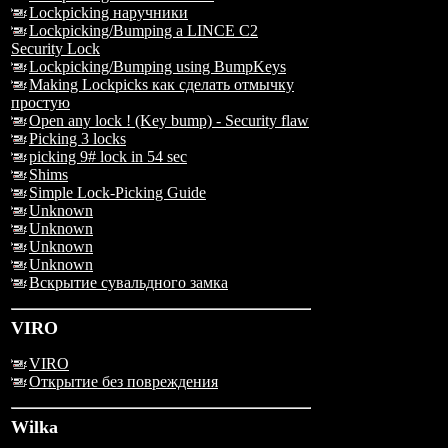
Lockpicking наручники
Lockpicking/Bumping a LINCE C2
Security Lock
Lockpicking/Bumping using BumpKeys
Making Lockpicks как сделать отмычку
простую
Open any lock ! (Key bump) - Security flaw
Picking 3 locks
picking 9# lock in 54 sec
Shims
Simple Lock-Picking Guide
Unknown
Unknown
Unknown
Unknown
Вскрытие сувальдного замка
VIRO
VIRO
Открытие без повреждения
Wilka