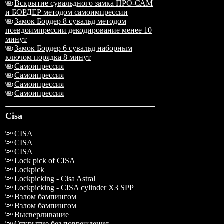
Вскрытие сувальдного замка ПРО-САМ
и БОРДЕР методом самоимпрессии
Замок Бордер 8 сувальд методом
псевдоимпрессии декодирование менее 10
минут
Замок Бордер 6 сувальд наборным
ключом порядка 8 минут
Самоипрессия
Самоипрессия
Самоипрессия
Самоипрессия
Cisa
CISA
CISA
CISA
Lock pick of CISA
Lockpick
Lockpicking - Cisa Astral
Lockpicking - CISA cylinder X3 SPP
Взлом бампингом
Взлом бампингом
Высверливание
Открытие без повреждения