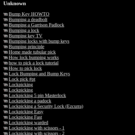
Unknown
Bump Key HOWTO
Bumping a deadbolt
Bumping a Garrison Padlock
Bumping a lock
Bumping key TV
Bumping locks with bump keys
Bumping principle
Home made tubular pick
How lock bumping works
how to pick a lock tutorial
How to pick lock
Lock Bumping and Bump Keys
Lock pick #pt
Lockpicking
Lockpicking
Lockpicking 5 pin Masterlock
Lockpicking a padock
Lockpicking a Security Lock (Ezcurra)
Lockpicking Easy
Lockpicking Fast
Lockpicking warded
Lockpicking with scissors - 1
Lockpicking with scissors - 2