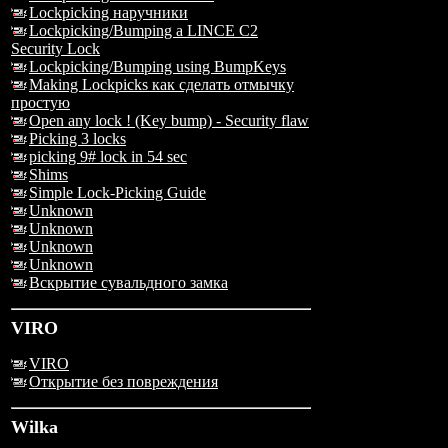
Lockpicking наручники
Lockpicking/Bumping a LINCE C2
Security Lock
Lockpicking/Bumping using BumpKeys
Making Lockpicks как сделать отмычку
простую
Open any lock ! (Key bump) - Security flaw
Picking 3 locks
picking 9# lock in 54 sec
Shims
Simple Lock-Picking Guide
Unknown
Unknown
Unknown
Unknown
Вскрытие сувальдного замка
VIRO
VIRO
Открытие без повреждения
Wilka