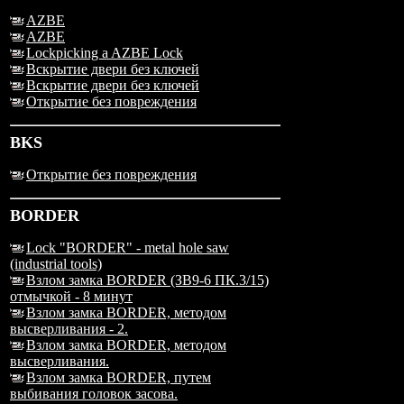
AZBE
AZBE
Lockpicking a AZBE Lock
Вскрытие двери без ключей
Вскрытие двери без ключей
Открытие без повреждения
BKS
Открытие без повреждения
BORDER
Lock "BORDER" - metal hole saw
(industrial tools)
Взлом замка BORDER (ЗВ9-6 ПК.3/15)
отмычкой - 8 минут
Взлом замка BORDER, методом
высверливания - 2.
Взлом замка BORDER, методом
высверливания.
Взлом замка BORDER, путем
выбивания головок засова.