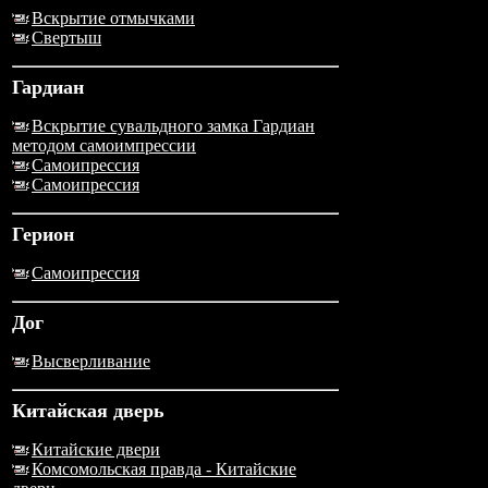
Вскрытие отмычками
Свертыш
Гардиан
Вскрытие сувальдного замка Гардиан
методом самоимпрессии
Самоипрессия
Самоипрессия
Герион
Самоипрессия
Дог
Высверливание
Китайская дверь
Китайские двери
Комсомольская правда - Китайские