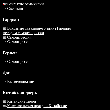
Вскрытие отмычками
Свертыш
Гардиан
Вскрытие сувальдного замка Гардиан
методом самоимпрессии
Самоипрессия
Самоипрессия
Герион
Самоипрессия
Дог
Высверливание
Китайская дверь
Китайские двери
Комсомольская правда - Китайские