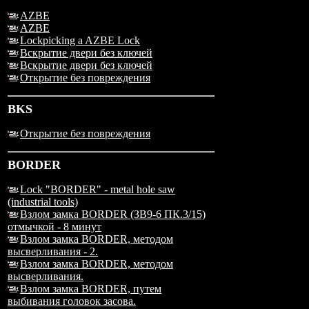
AZBE
AZBE
Lockpicking a AZBE Lock
Вскрытие двери без ключей
Вскрытие двери без ключей
Открытие без повреждения
BKS
Открытие без повреждения
BORDER
Lock "BORDER" - metal hole saw
(industrial tools)
Взлом замка BORDER (ЗВ9-6 ПК.3/15)
отмычкой - 8 минут
Взлом замка BORDER, методом
высверливания - 2.
Взлом замка BORDER, методом
высверливания.
Взлом замка BORDER, путем
выбивания головок засова.