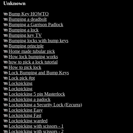
Unknown
Bump Key HOWTO
Bumping a deadbolt
Bumping a Garrison Padlock
Bumping a lock
Bumping key TV
Bumping locks with bump keys
Bumping principle
Home made tubular pick
How lock bumping works
how to pick a lock tutorial
How to pick lock
Lock Bumping and Bump Keys
Lock pick #pt
Lockpicking
Lockpicking
Lockpicking 5 pin Masterlock
Lockpicking a padock
Lockpicking a Security Lock (Ezcurra)
Lockpicking Easy
Lockpicking Fast
Lockpicking warded
Lockpicking with scissors - 1
Lockpicking with scissors - 2