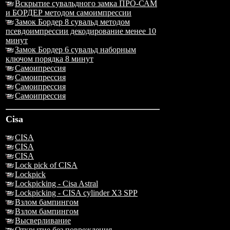
Вскрытие сувальдного замка ПРО-САМ
и БОРДЕР методом самоимпрессии
Замок Бордер 8 сувальд методом
псевдоимпрессии декодирование менее 10
минут
Замок Бордер 6 сувальд наборным
ключом порядка 8 минут
Самоипрессия
Самоипрессия
Самоипрессия
Самоипрессия
Cisa
CISA
CISA
CISA
Lock pick of CISA
Lockpick
Lockpicking - Cisa Astral
Lockpicking - CISA cylinder X3 SPP
Взлом бампингом
Взлом бампингом
Высверливание
Открытие без повреждения