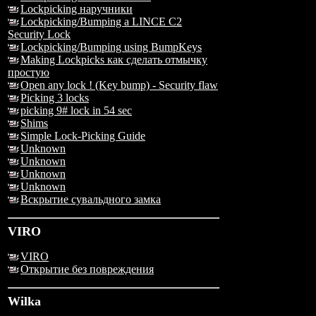
Lockpicking наручники
Lockpicking/Bumping a LINCE C2
Security Lock
Lockpicking/Bumping using BumpKeys
Making Lockpicks как сделать отмычку
простую
Open any lock ! (Key bump) - Security flaw
Picking 3 locks
picking 9# lock in 54 sec
Shims
Simple Lock-Picking Guide
Unknown
Unknown
Unknown
Unknown
Вскрытие сувальдного замка
VIRO
VIRO
Открытие без повреждения
Wilka