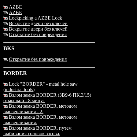
AZBE
AZBE
Lockpicking a AZBE Lock
Вскрытие двери без ключей
Вскрытие двери без ключей
Открытие без повреждения
BKS
Открытие без повреждения
BORDER
Lock "BORDER" - metal hole saw
(industrial tools)
Взлом замка BORDER (ЗВ9-6 ПК.3/15)
отмычкой - 8 минут
Взлом замка BORDER, методом
высверливания - 2.
Взлом замка BORDER, методом
высверливания.
Взлом замка BORDER, путем
выбивания головок засова.