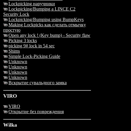
Lockpicking наручники
Lockpicking/Bumping a LINCE C2
Security Lock
Lockpicking/Bumping using BumpKeys
Making Lockpicks как сделать отмычку
простую
Open any lock ! (Key bump) - Security flaw
Picking 3 locks
picking 9# lock in 54 sec
Shims
Simple Lock-Picking Guide
Unknown
Unknown
Unknown
Unknown
Вскрытие сувальдного замка
VIRO
VIRO
Открытие без повреждения
Wilka