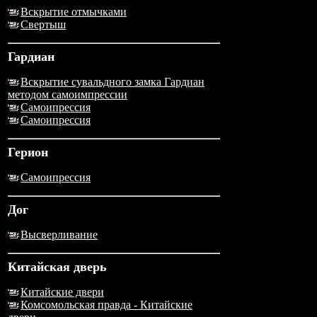
Вскрытие отмычками
Свертыш
Гардиан
Вскрытие сувальдного замка Гардиан
методом самоимпрессии
Самоипрессия
Самоипрессия
Герион
Самоипрессия
Дог
Высверливание
Китайская дверь
Китайские двери
Комсомольская правда - Китайские