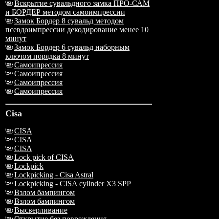
Вскрытие сувальдного замка ПРО-САМ
и БОРДЕР методом самоимпрессии
Замок Бордер 8 сувальд методом
псевдоимпрессии декодирование менее 10
минут
Замок Бордер 6 сувальд наборным
ключом порядка 8 минут
Самоипрессия
Самоипрессия
Самоипрессия
Самоипрессия
Cisa
CISA
CISA
CISA
Lock pick of CISA
Lockpick
Lockpicking - Cisa Astral
Lockpicking - CISA cylinder X3 SPP
Взлом бампингом
Взлом бампингом
Высверливание
Открытие без повреждения