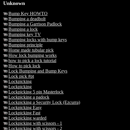
Unknown
Bump Key HOWTO
Bumping a deadbolt
Bumping a Garrison Padlock
Bumping a lock
Bumping key TV
Bumping locks with bump keys
Bumping principle
Home made tubular pick
How lock bumping works
how to pick a lock tutorial
How to pick lock
Lock Bumping and Bump Keys
Lock pick #pt
Lockpicking
Lockpicking
Lockpicking 5 pin Masterlock
Lockpicking a padock
Lockpicking a Security Lock (Ezcurra)
Lockpicking Easy
Lockpicking Fast
Lockpicking warded
Lockpicking with scissors - 1
Lockpicking with scissors - 2