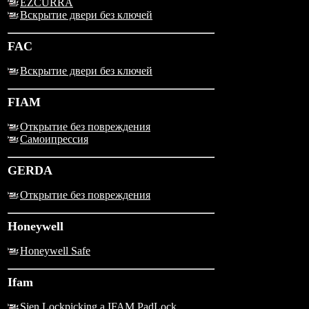
EZCURRA
Вскрытие двери без ключей
FAC
Вскрытие двери без ключей
FIAM
Открытие без повреждения
Самоипрессия
GERDA
Открытие без повреждения
Honeywell
Honeywell Safe
Ifam
Sien Lockpicking a IFAM PadLock