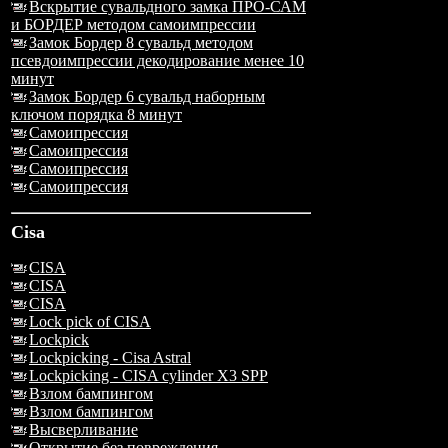
Вскрытие сувальдного замка ПРО-САМ
и БОРДЕР методом самоимпрессии
Замок Бордер 8 сувальд методом
псевдоимпрессии декодирование менее 10
минут
Замок Бордер 6 сувальд наборным
ключом порядка 8 минут
Самоипрессия
Самоипрессия
Самоипрессия
Самоипрессия
Cisa
CISA
CISA
CISA
Lock pick of CISA
Lockpick
Lockpicking - Cisa Astral
Lockpicking - CISA cylinder X3 SPP
Взлом бампингом
Взлом бампингом
Высверливание
Открытие без повреждения