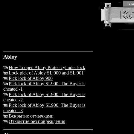
Гл
Abloy
How to open Abloy Protec cylinder lock
Lock pick of Abloy SL 900 and SL 901
Pick lock of Abloy 900
Pick lock of Abloy SL900. The Buyer is
cheated -1
Pick lock of Abloy SL900. The Buyer is
cheated -2
Pick lock of Abloy SL900. The Buyer is
cheated -3
Вскрытие отмычками
Открытие без повреждения