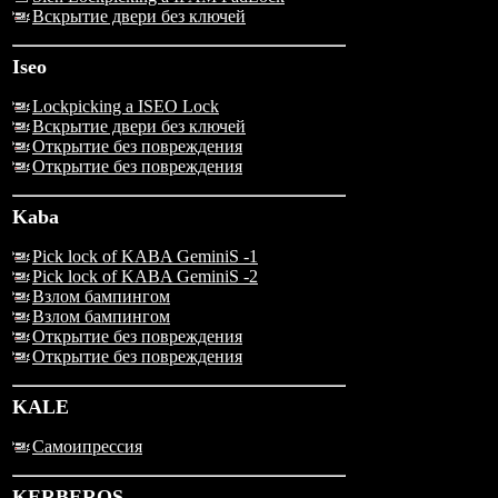
Вскрытие двери без ключей
Iseo
Lockpicking a ISEO Lock
Вскрытие двери без ключей
Открытие без повреждения
Открытие без повреждения
Kaba
Pick lock of KABA GeminiS -1
Pick lock of KABA GeminiS -2
Взлом бампингом
Взлом бампингом
Открытие без повреждения
Открытие без повреждения
KALE
Самоипрессия
KERBEROS