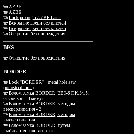
AZBE
AZBE
Lockpicking a AZBE Lock
Вскрытие двери без ключей
Вскрытие двери без ключей
Открытие без повреждения
BKS
Открытие без повреждения
BORDER
Lock "BORDER" - metal hole saw
(industrial tools)
Взлом замка BORDER (ЗВ9-6 ПК.3/15)
отмычкой - 8 минут
Взлом замка BORDER, методом
высверливания - 2.
Взлом замка BORDER, методом
высверливания.
Взлом замка BORDER, путем
выбивания головок засова.