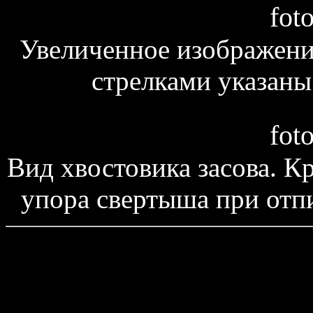
fot
Увеличенное изображени
стрелками указаны
fot
Вид хвостовика засова. К
упора свертыша при отп