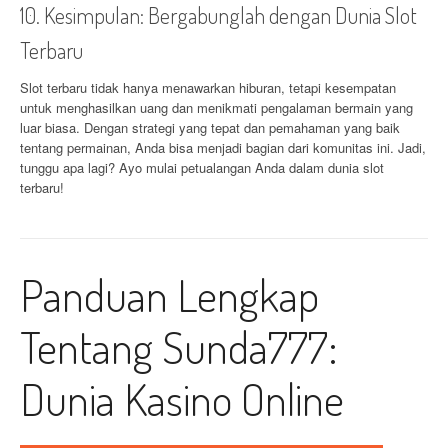
10. Kesimpulan: Bergabunglah dengan Dunia Slot
Terbaru
Slot terbaru tidak hanya menawarkan hiburan, tetapi kesempatan
untuk menghasilkan uang dan menikmati pengalaman bermain yang
luar biasa. Dengan strategi yang tepat dan pemahaman yang baik
tentang permainan, Anda bisa menjadi bagian dari komunitas ini. Jadi,
tunggu apa lagi? Ayo mulai petualangan Anda dalam dunia slot
terbaru!
Panduan Lengkap
Tentang Sunda777:
Dunia Kasino Online