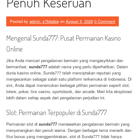
Penuh Keseruan
Posted by
admin_s7b9a6qr
on
August 5, 2026
0 Comment
Mengenal Sunda777: Pusat Permainan Kasino
Online
Jika Anda mencari pengalaman bermain yang mengasyikkan dan
bermanfaat,
sunda777
adalah nama yang perlu diperhatikan. Dalam
dunia kasino online, Sunda777 telah menciptakan reputasi yang
mengesankan sebagai salah satu platform terkemuka di Indonesia. Di
sini, Anda dapat menemukan berbagai pilihan permainan seperti slot,
lotere, poker, live casino, sportsbook, dan arcade. Mari kita eksplorasi
lebih dalam setiap aspek dari pengalaman perjudian ini.
Slot: Permainan Terpopuler di Sunda777
Permainan slot di
sunda777
menawarkan pengalaman bermain yang
menyenangkan dan penuh warna. Dengan berbagai tema menarik dan
fitur bonus yang menggembirakan, slot di Sunda777 tidak hanya