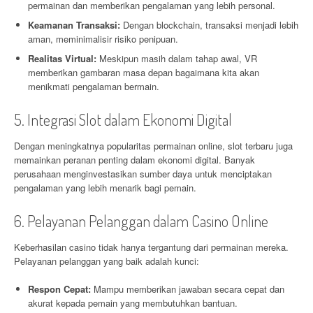
permainan dan memberikan pengalaman yang lebih personal.
Keamanan Transaksi:
Dengan blockchain, transaksi menjadi lebih
aman, meminimalisir risiko penipuan.
Realitas Virtual:
Meskipun masih dalam tahap awal, VR
memberikan gambaran masa depan bagaimana kita akan
menikmati pengalaman bermain.
5. Integrasi Slot dalam Ekonomi Digital
Dengan meningkatnya popularitas permainan online, slot terbaru juga
memainkan peranan penting dalam ekonomi digital. Banyak
perusahaan menginvestasikan sumber daya untuk menciptakan
pengalaman yang lebih menarik bagi pemain.
6. Pelayanan Pelanggan dalam Casino Online
Keberhasilan casino tidak hanya tergantung dari permainan mereka.
Pelayanan pelanggan yang baik adalah kunci:
Respon Cepat:
Mampu memberikan jawaban secara cepat dan
akurat kepada pemain yang membutuhkan bantuan.