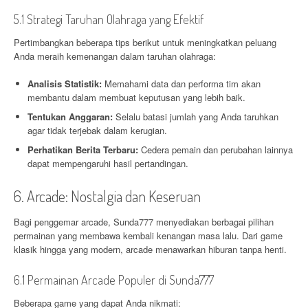
5.1 Strategi Taruhan Olahraga yang Efektif
Pertimbangkan beberapa tips berikut untuk meningkatkan peluang
Anda meraih kemenangan dalam taruhan olahraga:
Analisis Statistik:
Memahami data dan performa tim akan
membantu dalam membuat keputusan yang lebih baik.
Tentukan Anggaran:
Selalu batasi jumlah yang Anda taruhkan
agar tidak terjebak dalam kerugian.
Perhatikan Berita Terbaru:
Cedera pemain dan perubahan lainnya
dapat mempengaruhi hasil pertandingan.
6. Arcade: Nostalgia dan Keseruan
Bagi penggemar arcade, Sunda777 menyediakan berbagai pilihan
permainan yang membawa kembali kenangan masa lalu. Dari game
klasik hingga yang modern, arcade menawarkan hiburan tanpa henti.
6.1 Permainan Arcade Populer di Sunda777
Beberapa game yang dapat Anda nikmati: