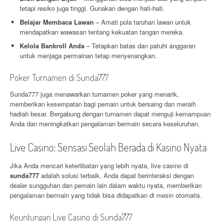
tetapi resiko juga tinggi. Gunakan dengan hati-hati.
Belajar Membaca Lawan
– Amati pola taruhan lawan untuk
mendapatkan wawasan tentang kekuatan tangan mereka.
Kelola Bankroll Anda
– Tetapkan batas dan patuhi anggaran
untuk menjaga permainan tetap menyenangkan.
Poker Turnamen di Sunda777
Sunda777 juga menawarkan turnamen poker yang menarik,
memberikan kesempatan bagi pemain untuk bersaing dan meraih
hadiah besar. Bergabung dengan turnamen dapat menguji kemampuan
Anda dan meningkatkan pengalaman bermain secara keseluruhan.
Live Casino: Sensasi Seolah Berada di Kasino Nyata
Jika Anda mencari keterlibatan yang lebih nyata, live casino di
sunda777
adalah solusi terbaik. Anda dapat berinteraksi dengan
dealer sungguhan dan pemain lain dalam waktu nyata, memberikan
pengalaman bermain yang tidak bisa didapatkan di mesin otomatis.
Keuntungan Live Casino di Sunda777