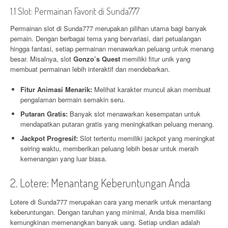
1.1 Slot: Permainan Favorit di Sunda777
Permainan slot di Sunda777 merupakan pilihan utama bagi banyak
pemain. Dengan berbagai tema yang bervariasi, dari petualangan
hingga fantasi, setiap permainan menawarkan peluang untuk menang
besar. Misalnya, slot
Gonzo’s Quest
memiliki fitur unik yang
membuat permainan lebih interaktif dan mendebarkan.
Fitur Animasi Menarik:
Melihat karakter muncul akan membuat
pengalaman bermain semakin seru.
Putaran Gratis:
Banyak slot menawarkan kesempatan untuk
mendapatkan putaran gratis yang meningkatkan peluang menang.
Jackpot Progresif:
Slot tertentu memiliki jackpot yang meningkat
seiring waktu, memberikan peluang lebih besar untuk meraih
kemenangan yang luar biasa.
2. Lotere: Menantang Keberuntungan Anda
Lotere di Sunda777 merupakan cara yang menarik untuk menantang
keberuntungan. Dengan taruhan yang minimal, Anda bisa memiliki
kemungkinan memenangkan banyak uang. Setiap undian adalah