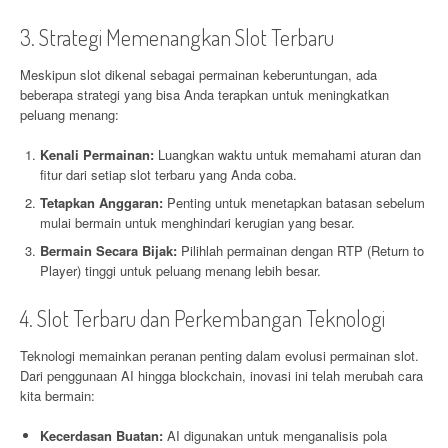
3. Strategi Memenangkan Slot Terbaru
Meskipun slot dikenal sebagai permainan keberuntungan, ada
beberapa strategi yang bisa Anda terapkan untuk meningkatkan
peluang menang:
Kenali Permainan:
Luangkan waktu untuk memahami aturan dan
fitur dari setiap slot terbaru yang Anda coba.
Tetapkan Anggaran:
Penting untuk menetapkan batasan sebelum
mulai bermain untuk menghindari kerugian yang besar.
Bermain Secara Bijak:
Pilihlah permainan dengan RTP (Return to
Player) tinggi untuk peluang menang lebih besar.
4. Slot Terbaru dan Perkembangan Teknologi
Teknologi memainkan peranan penting dalam evolusi permainan slot.
Dari penggunaan AI hingga blockchain, inovasi ini telah merubah cara
kita bermain:
Kecerdasan Buatan:
AI digunakan untuk menganalisis pola