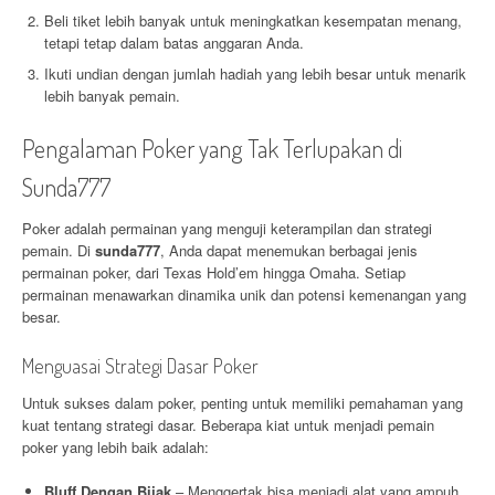
Beli tiket lebih banyak untuk meningkatkan kesempatan menang,
tetapi tetap dalam batas anggaran Anda.
Ikuti undian dengan jumlah hadiah yang lebih besar untuk menarik
lebih banyak pemain.
Pengalaman Poker yang Tak Terlupakan di
Sunda777
Poker adalah permainan yang menguji keterampilan dan strategi
pemain. Di
sunda777
, Anda dapat menemukan berbagai jenis
permainan poker, dari Texas Hold’em hingga Omaha. Setiap
permainan menawarkan dinamika unik dan potensi kemenangan yang
besar.
Menguasai Strategi Dasar Poker
Untuk sukses dalam poker, penting untuk memiliki pemahaman yang
kuat tentang strategi dasar. Beberapa kiat untuk menjadi pemain
poker yang lebih baik adalah:
Bluff Dengan Bijak
– Menggertak bisa menjadi alat yang ampuh,