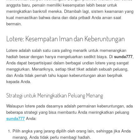
anggota baru, pemain memiliki kesempatan lebih besar untuk
meningkatkan bankroll mereka. Ditambah lagi, sistem keamanan yang
kuat memastikan bahwa dana dan data pribadi Anda aman saat
bermain.
Lotere: Kesempatan Iman dan Keberuntungan
Lotere adalah salah satu cara paling menarik untuk memenangkan
hadiah besar dengan hanya mengeluarkan sedikit biaya. Di
sunda777
,
Anda dapat berpartisipasi dalam berbagai undian lotere yang sangat
menggiurkan. Menariknya, setiap tiket tiket adalah sebuah peluang,
dan Anda tidak pernah tahu kapan keberuntungan akan berpihak
kepada Anda.
Strategi untuk Meningkatkan Peluang Menang
Walaupun lotere pada dasarnya adalah permainan keberuntungan, ada
beberapa strategi yang bisa membantu Anda meningkatkan peluang
sunda777
Anda:
Pilih angka yang jarang dipilih oleh orang lain, sehingga jika Anda
menang, Anda tidak perlu membagi hadiah.