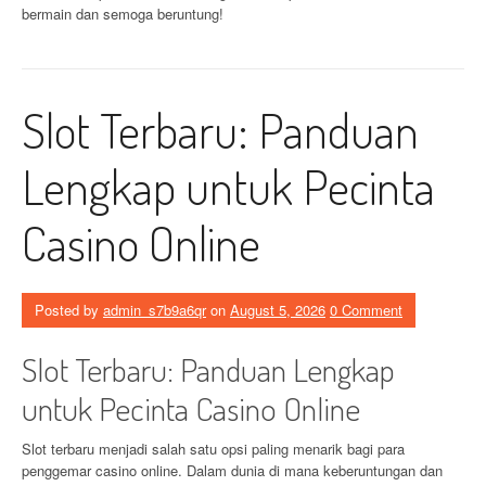
bermain dan semoga beruntung!
Slot Terbaru: Panduan
Lengkap untuk Pecinta
Casino Online
Posted by
admin_s7b9a6qr
on
August 5, 2026
0 Comment
Slot Terbaru: Panduan Lengkap
untuk Pecinta Casino Online
Slot terbaru menjadi salah satu opsi paling menarik bagi para
penggemar casino online. Dalam dunia di mana keberuntungan dan