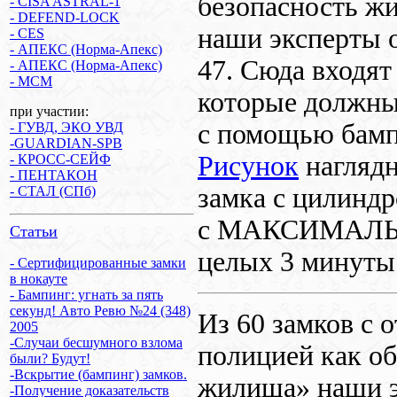
безопасность ж
- CISA ASTRAL-1
- DEFEND-LOCK
наши эксперты 
- CES
- АПЕКС (Норма-Апекс)
47. Сюда входят
- АПЕКС (Норма-Апекс)
- MCM
которые должны
при участии:
с помощью бампи
- ГУВД, ЭКО УВД
-GUARDIAN-SPB
Рисунок
нагляд
- КРОСС-СЕЙФ
- ПЕНТАКОН
замка с цилиндро
- СТАЛ (СПб)
с МАКСИМАЛЬН
Статьи
целых 3 минуты
- Сертифицированные замки
в нокауте
- Бампинг: угнать за пять
секунд! Авто Ревю №24 (348)
Из 60 замков с 
2005
-Случаи бесшумного взлома
полицией как о
были? Будут!
-Вскрытие (бампинг) замков.
жилища» наши э
-Получение доказательств