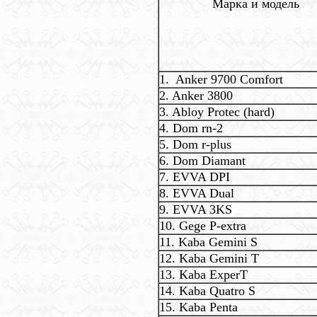
Марка и модель
1. Anker 9700 Comfort
2. Anker 3800
3. Abloy Protec (hard)
4. Dom rn-2
5. Dom r-plus
6. Dom Diamant
7. EVVA DPI
8. EVVA Dual
9. EVVA 3KS
10. Gege P-extra
11. Kaba Gemini S
12. Kaba Gemini T
13. Kaba ExperT
14. Kaba Quatro S
15. Kaba Penta