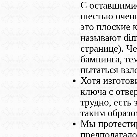
C
оставшимися
шестью очень
это плоские 
di
называют
странице). Ч
бампинга, те
пытаться взл
Хотя изготов
ключа с отвер
трудно, есть
таким образо
Мы протестир
предполагало