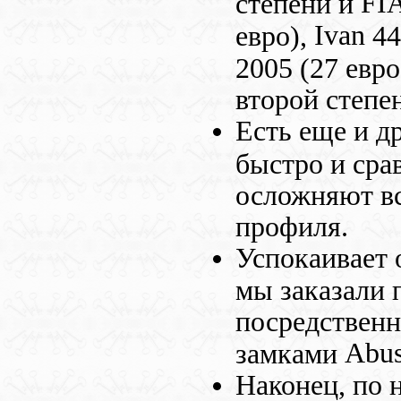
FI
степени и
Ivan
евро),
44
2005 (27 евр
второй степе
Есть еще и д
быстро и сра
осложняют вс
профиля.
Успокаивает 
мы заказали 
посредственн
Abu
замками
Наконец, по 