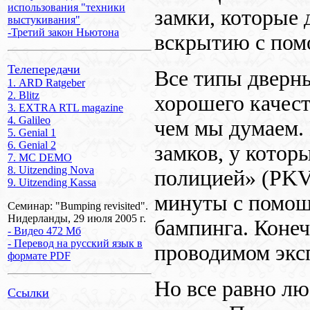
использования "техники
замки, которые
выстукивания"
-Третий закон Ньютона
вскрытию с пом
Телепередачи
Все типы дверн
1. ARD Ratgeber
2. Blitz
хорошего качест
3. EXTRA RTL magazine
4. Galileo
чем мы думаем. 
5. Genial 1
6. Genial 2
замков, у котор
7. MC DEMO
8. Uitzending Nova
полицией» (
PK
9. Uitzending Kassa
минуты с помощ
Семинар: "Bumping revisited".
Нидерланды, 29 июля 2005 г.
бампинга. Конеч
- Видео 472 Мб
- Перевод на русский язык в
проводимом экс
формате PDF
Но все равно лю
Ссылки