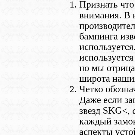
Признать что
внимания. В 
производител
бампинга изве
используется
используется
но мы отрица
широта наши
Четко обозна
Даже если за
SKG
звезд
<, 
каждый замок
аспекты усто