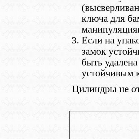
(высверливан
ключа для ба
манипуляциям 
Если на упако
замок устойч
быть удалена
устойчивым к
Цилиндры не о