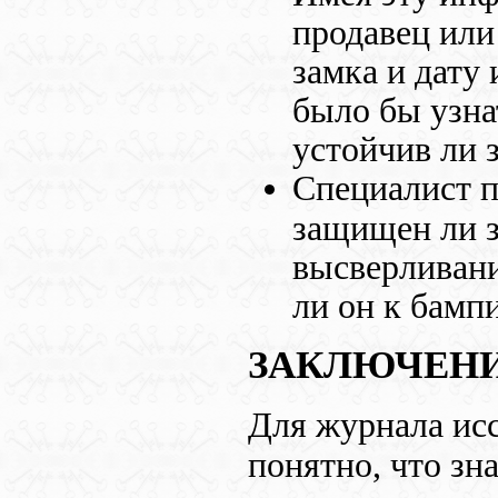
продавец или
замка и дату
было бы узна
устойчив ли 
Специалист 
защищен ли з
высверливани
ли он к бампи
ЗАКЛЮЧЕН
Для журнала ис
понятно, что зн