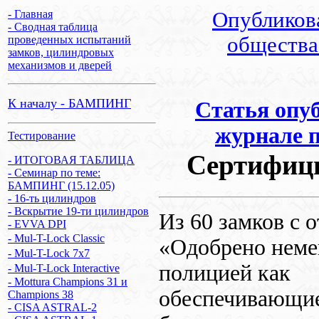
- Главная
Опубликова
- Сводная таблица
общества
проведенных испытаний
замков, цилиндровых
механизмов и дверей
К началу - БАМПИНГ
Статья опуб
журнале п
Тестирование
Сертифици
- ИТОГОВАЯ ТАБЛИЦА
- Семинар по теме:
БАМПИНГ (15.12.05)
- 16-ть цилиндров
- Вскрытие 19-ти цилиндров
Из 60 замков с 
- EVVA DPI
- Mul-T-Lock Classic
«Одобрено неме
- Mul-T-Lock 7x7
полицией как
- Mul-T-Lock Interactive
- Mottura Champions 31 и
обеспечивающи
Champions 38
- CISA ASTRAL-2