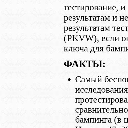
тестирование, и
результатам и н
результатам тес
(
PKVW
), если
ключа для бампи
ФАКТЫ:
Самый беспок
исследования
протестирова
сравнительно
бампинга (в ц