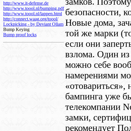
замков. Поэтом
http://www.it-defense.de
http://www.toool.nl/bumping.pdf
безопасности, 
http://www.toool.nl/lappen.html
http://connect.waag.org/toool/
Новые дома, зач
Lockpicking - by Deviant Ollam
Bump Keying
той же марки (т
Bump proof locks
если они заперт
взлома. Один и
можно себе вооб
намерениями мо
«отовариться», 
бампинга уже бы
телекомпании
N
замки, сертифи
рекомендует По