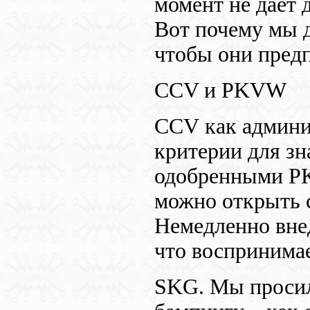
момент не дает 
Вот почему мы д
чтобы они пред
CCV
и
PKVW
CCV
как админ
критерии для зн
одобренными
P
можно открыть 
Немедленно вне
что воспринима
SKG
. Мы прос