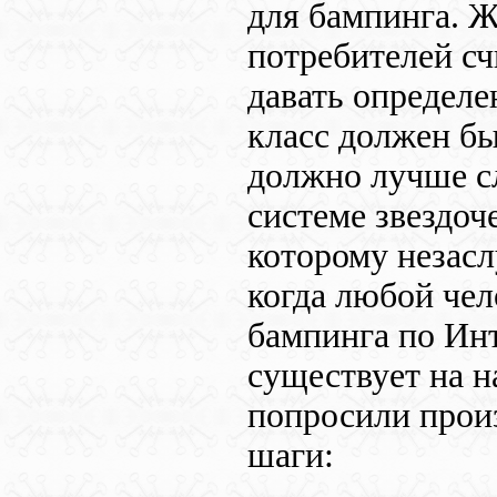
для бампинга. 
потребителей сч
давать определе
класс должен бы
должно лучше сл
системе звездоч
которому незасл
когда любой че
бампинга по Инт
существует на н
попросили прои
шаги: