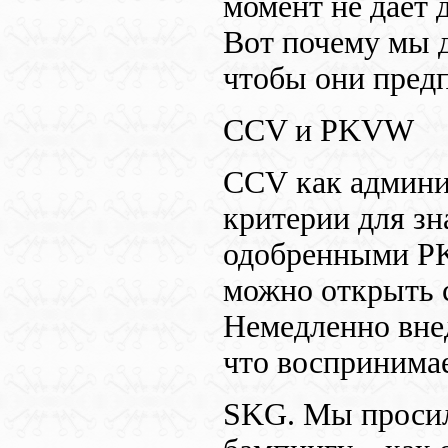
момент не дает 
Вот почему мы д
чтобы они пред
CCV
и
PKVW
CCV
как админ
критерии для зн
одобренными
P
можно открыть 
Немедленно вне
что воспринима
SKG
. Мы прос