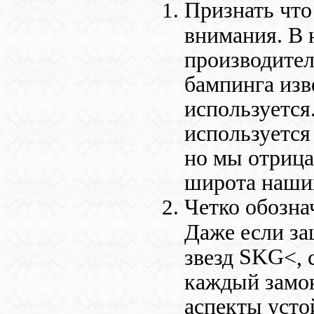
Признать что
внимания. В 
производител
бампинга изве
используется
используется
но мы отрица
широта наши
Четко обозна
Даже если за
SKG
звезд
<, 
каждый замок
аспекты усто