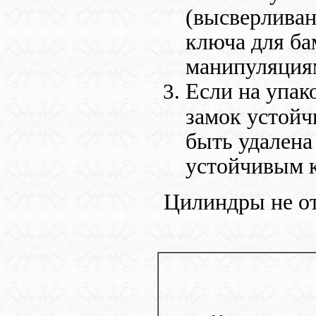
(высверливан
ключа для ба
манипуляциям 
Если на упако
замок устойч
быть удалена
устойчивым к
Цилиндры не о