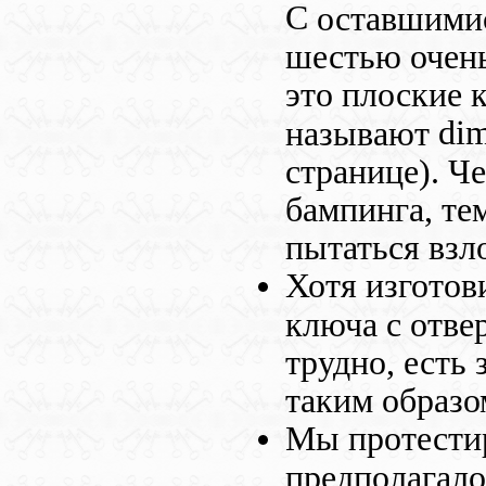
C
оставшимися
шестью очень
это плоские 
di
называют
странице). Ч
бампинга, те
пытаться взл
Хотя изготов
ключа с отвер
трудно, есть
таким образо
Мы протестир
предполагало