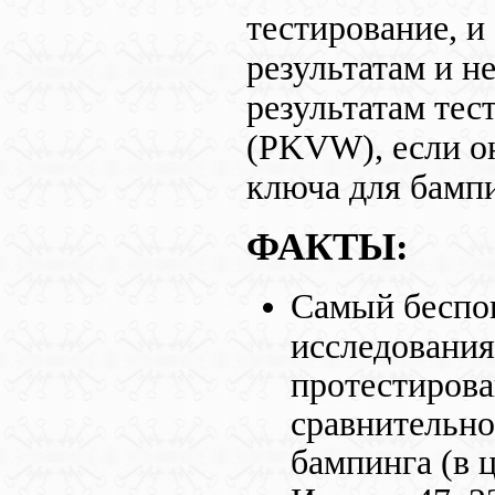
тестирование, и
результатам и н
результатам тес
(
PKVW
), если
ключа для бампи
ФАКТЫ:
Самый беспок
исследования
протестирова
сравнительно
бампинга (в ц