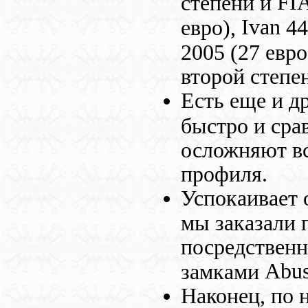
FI
степени и
Ivan
евро),
44
2005 (27 евр
второй степе
Есть еще и д
быстро и сра
осложняют вс
профиля.
Успокаивает 
мы заказали 
посредственн
Abu
замками
Наконец, по 