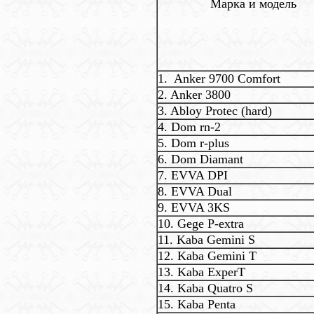
Марка и модель
1. Anker 9700 Comfort
2. Anker 3800
3. Abloy Protec (hard)
4. Dom rn-2
5. Dom r-plus
6. Dom Diamant
7. EVVA DPI
8. EVVA Dual
9. EVVA 3KS
10. Gege P-extra
11. Kaba Gemini S
12. Kaba Gemini T
13. Kaba ExperT
14. Kaba Quatro S
15. Kaba Penta