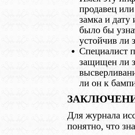
продавец или
замка и дату
было бы узна
устойчив ли 
Специалист 
защищен ли з
высверливани
ли он к бампи
ЗАКЛЮЧЕН
Для журнала ис
понятно, что зн