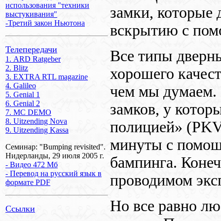
использования "техники
замки, которые
выстукивания"
-Третий закон Ньютона
вскрытию с пом
Телепередачи
Все типы дверн
1. ARD Ratgeber
2. Blitz
хорошего качест
3. EXTRA RTL magazine
4. Galileo
чем мы думаем. 
5. Genial 1
6. Genial 2
замков, у котор
7. MC DEMO
8. Uitzending Nova
полицией» (
PK
9. Uitzending Kassa
минуты с помощ
Семинар: "Bumping revisited".
Нидерланды, 29 июля 2005 г.
бампинга. Конеч
- Видео 472 Мб
- Перевод на русский язык в
проводимом экс
формате PDF
Но все равно лю
Ссылки