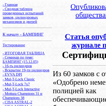
- Главная
Опубликова
- Сводная таблица
общества
проведенных испытаний
замков, цилиндровых
механизмов и дверей
К началу - БАМПИНГ
Статья опуб
журнале п
Тестирование
Сертифици
- ИТОГОВАЯ ТАБЛИЦА
- Семинар по теме:
БАМПИНГ (15.12.05)
- 16-ть цилиндров
- Вскрытие 19-ти цилиндров
Из 60 замков с 
- EVVA DPI
- Mul-T-Lock Classic
«Одобрено неме
- Mul-T-Lock 7x7
полицией как
- Mul-T-Lock Interactive
- Mottura Champions 31 и
обеспечивающи
Champions 38
- CISA ASTRAL-2