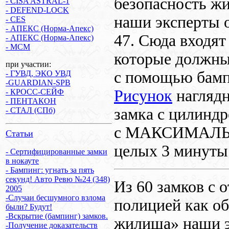
безопасность ж
- CISA ASTRAL-1
- DEFEND-LOCK
наши эксперты 
- CES
- АПЕКС (Норма-Апекс)
47. Сюда входят
- АПЕКС (Норма-Апекс)
- MCM
которые должны
при участии:
с помощью бампи
- ГУВД, ЭКО УВД
-GUARDIAN-SPB
Рисунок
нагляд
- КРОСС-СЕЙФ
- ПЕНТАКОН
замка с цилиндро
- СТАЛ (СПб)
с МАКСИМАЛЬН
Статьи
целых 3 минуты
- Сертифицированные замки
в нокауте
- Бампинг: угнать за пять
секунд! Авто Ревю №24 (348)
Из 60 замков с 
2005
-Случаи бесшумного взлома
полицией как о
были? Будут!
-Вскрытие (бампинг) замков.
жилища» наши э
-Получение доказательств