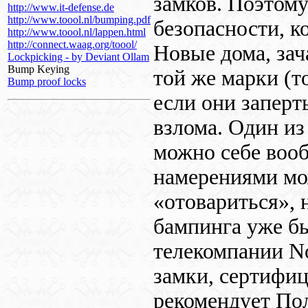
замков. Поэтом
http://www.it-defense.de
http://www.toool.nl/bumping.pdf
безопасности, 
http://www.toool.nl/lappen.html
http://connect.waag.org/toool/
Новые дома, зач
Lockpicking - by Deviant Ollam
Bump Keying
той же марки (т
Bump proof locks
если они заперт
взлома. Один и
можно себе вооб
намерениями мо
«отовариться», 
бампинга уже бы
телекомпании
N
замки, сертифи
рекомендует По