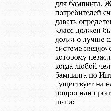
для бампинга. 
потребителей сч
давать определе
класс должен бы
должно лучше сл
системе звездоч
которому незасл
когда любой че
бампинга по Инт
существует на н
попросили прои
шаги: