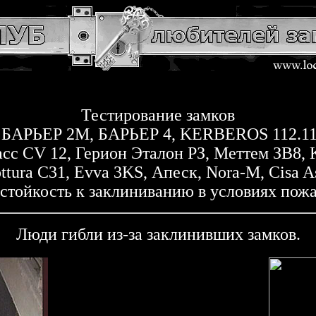
Тестирование замков
5, БАРЬЕР 2М, БАРЬЕР 4, KERBEROS 112.
асс СV 12, Герион Эталон РЗ, Меттем ЗВ8
ttura C31, Evva 3KS, Апеск, Nora-M, Cisa A
 стойкость к заклиниванию в условиях пожа
Люди гибли из-за заклинивших замков.