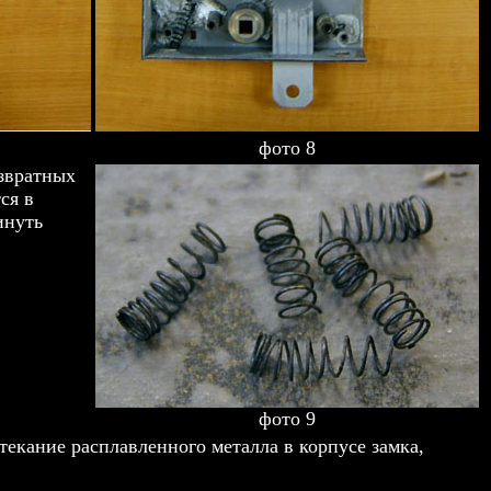
фото 8
озвратных
ся в
инуть
фото 9
текание расплавленного металла в корпусе замка,