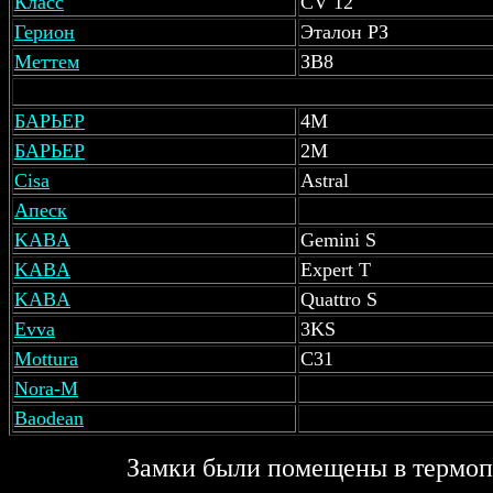
Класс
СV 12
Герион
Эталон РЗ
Меттем
ЗВ8
БАРЬЕР
4М
БАРЬЕР
2М
Cisa
Astral
Апеск
KABA
Gemini S
KABA
Expert T
KABA
Quattro S
Evva
3KS
Mottura
C31
Nora-M
Baodean
Замки были помещены в термопе