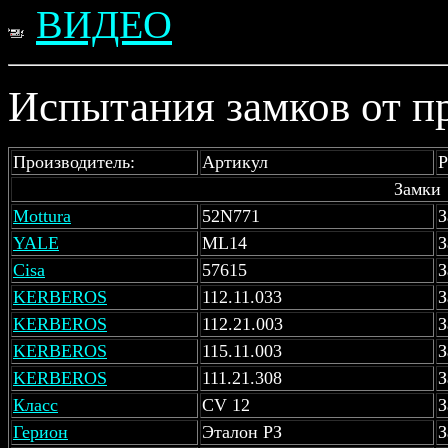
ВИДЕО
Испытания замков от п
Производитель:
Артикул
Р
Замки
Mottura
52N771
З
YALE
ML14
З
Cisa
57615
З
KERBEROS
112.11.033
З
KERBEROS
112.21.003
З
KERBEROS
115.11.003
З
KERBEROS
111.21.308
З
Класс
СV 12
З
Герион
Эталон РЗ
З