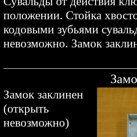
Сувальды от действия клю
положении. Стойка хвосто
кодовыми зубьями сувальд
невозможно. Замок закли
Замо
Замок заклинен
(открыть
невозможно)