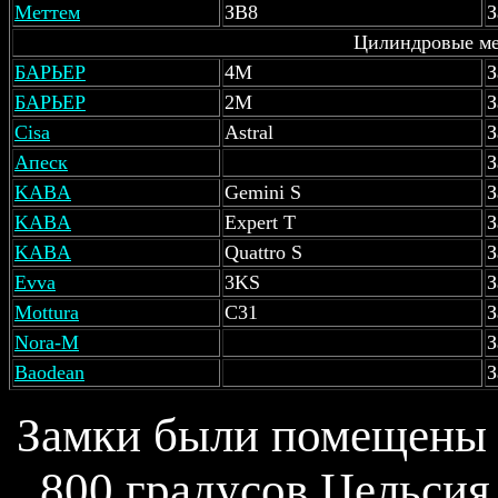
Меттем
ЗВ8
З
Цилиндровые м
БАРЬЕР
4М
З
БАРЬЕР
2М
З
Cisa
Astral
З
Апеск
З
KABA
Gemini S
З
KABA
Expert T
З
KABA
Quattro S
З
Evva
3KS
З
Mottura
C31
З
Nora-M
З
Baodean
З
Замки были помещены 
800 градусов Цельсия