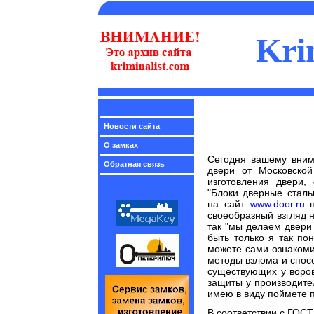
Krimi
взлом замк
Новости сайта
двери, двер
О замках
Сегодня вашему вним
Обратная связь
двери от Московской
изготовления двери,
"Блоки дверные сталь
на сайт
www.door.ru
своеобразный взгляд 
так "мы делаем двери
быть только я так по
можете сами ознакоми
методы взлома и спосо
существующих у воров
защиты у производител
имею в виду поймете пр
В соответствии с ГОСТ