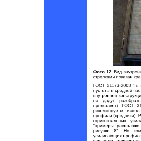
Фото 12
. Вид внутрен
стрелками показан кра
ГОСТ 31173-2003 "п. 5
пустоты в средней ча
внутренняя конструкци
не дадут разобрат
представят). ГОСТ 3
рекомендуется испол
профили (средники). 
горизонтальных уси
"примеры расположе
рисунке 8". Но ко
усиливающих профилей
верхнему горизонтал