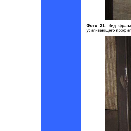
Фото 21
. В
ид фрагм
усиливающего профи